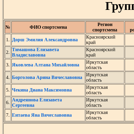
Груп
Регион
№
ФИО спортсмена
спортсмена
р
Красноярский
1.
Дорш Эмилия Александровна
край
Тимашова Елизавета
Красноярский
2.
Владиславовна
край
Иркутская
3.
Яковлева Алтана Михайловна
область
Иркутская
4.
Борголова Арина Вячеславовна
область
Иркутская
5.
Чекина Диана Максимовна
область
Андреянова Елизавета
Иркутская
6.
Сергеевна
область
Иркутская
7.
Ентаева Яна Вячеславовна
область