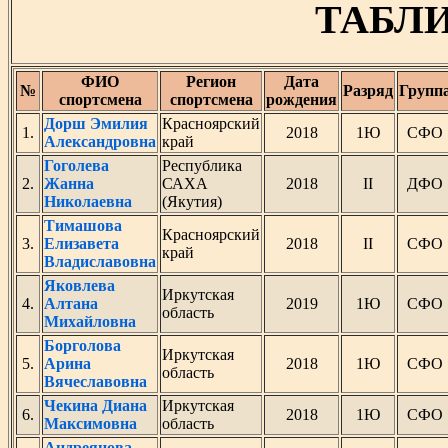
ТАБЛИ
ФИО
Регион
Дата
№
Разряд
Групп
спортсмена
спортсмена
рождения
Дорш Эмилия
Красноярский
1.
2018
1Ю
СФО
Александровна
край
Гоголева
Республика
2.
Жанна
САХА
2018
II
ДФО
Николаевна
(Якутия)
Тимашова
Красноярский
3.
Елизавета
2018
II
СФО
край
Владиславовна
Яковлева
Иркутская
4.
Алтана
2019
1Ю
СФО
область
Михайловна
Борголова
Иркутская
5.
Арина
2018
1Ю
СФО
область
Вячеславовна
Чекина Диана
Иркутская
6.
2018
1Ю
СФО
Максимовна
область
Андреянова