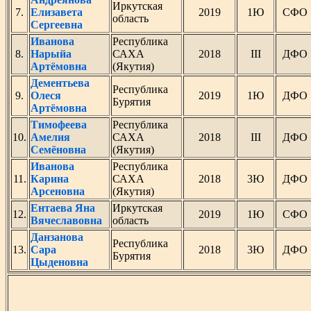
Иркутская
7.
Елизавета
2019
1Ю
СФО
область
Сергеевна
Иванова
Республика
8.
Нарыйа
САХА
2018
III
ДФО
Артёмовна
(Якутия)
Дементьева
Республика
9.
Олеся
2019
1Ю
ДФО
Бурятия
Артёмовна
Тимофеева
Республика
10.
Амелия
САХА
2018
III
ДФО
Семёновна
(Якутия)
Иванова
Республика
11.
Карина
САХА
2018
3Ю
ДФО
Арсеновна
(Якутия)
Ентаева Яна
Иркутская
12.
2019
1Ю
СФО
Вячеславовна
область
Данзанова
Республика
13.
Сара
2018
3Ю
ДФО
Бурятия
Цыденовна