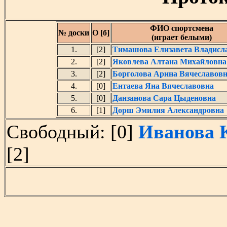
ФИО спортсмена
№ доски
О [б]
(играет белыми)
1.
[2]
Тимашова Елизавета Владисл
2.
[2]
Яковлева Алтана Михайловна
3.
[2]
Борголова Арина Вячеславов
4.
[0]
Ентаева Яна Вячеславовна
5.
[0]
Данзанова Сара Цыденовна
6.
[1]
Дорш Эмилия Александровна
Свободный: [0]
Иванова 
[2]