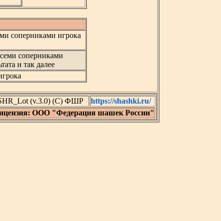
ми соперниками игрока
всеми соперниками
тата и так далее
игрока
SHR_Lot (v.3.0) (C) ФШР
https://shashki.ru/
ицензия: ООО "Федерация шашек России"