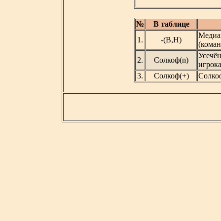
№
В таблице
Медиа
1.
-(В,Н)
(коман
Усечё
2.
Солкоф(n)
игрока
3.
Солкоф(+)
Солко