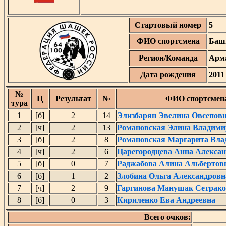
Стартовый номер
5
ФИО спортсмена
Баш
Регион/Команда
Арм
Дата рождения
2011
№
Ц
Результат
№
ФИО спортсмен
тура
1
[б]
2
14
Элизбарян Эвелина Овсепов
2
[ч]
2
13
Романовская Элина Владими
3
[б]
2
8
Романовская Маргарита Вла
4
[ч]
2
6
Царегородцева Анна Алекса
5
[б]
0
7
Раджабова Алина Альбертов
6
[б]
1
2
Злобина Ольга Александровн
7
[ч]
2
9
Гаргинова Манушак Сетрак
8
[б]
0
3
Кириленко Ева Андреевна
Всего очков: