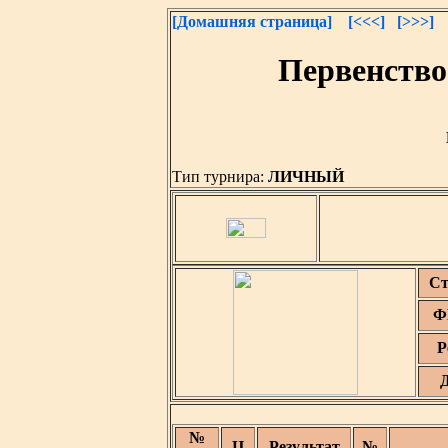
[Домашняя страница]
[<<<]
[>>>]
Первенство
Тип турнира:
ЛИЧНЫЙ
Ст
Ф
Р
№
Ц
Результат
№