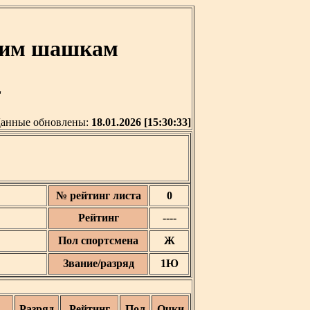
ским шашкам
'
анные обновлены:
18.01.2026 [15:30:33]
№ рейтинг листа
0
Рейтинг
----
Пол спортсмена
Ж
Звание/разряд
1Ю
Разряд
Рейтинг
Пол
Очки