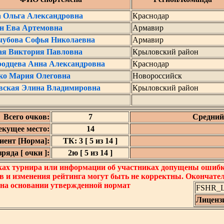
а Ольга Александровна
Краснодар
н Ева Артемовна
Армавир
чубова Софья Николаевна
Армавир
ая Виктория Павловна
Крыловский район
родцева Анна Александровна
Краснодар
ко Мария Олеговна
Новороссийск
вская Элина Владимировна
Крыловский район
Всего очков:
7
Средний 
екущее место:
14
ент [Норма]:
ТК: 3 [ 5 из 14 ]
яда [ очки ]:
2ю [ 5 из 14 ]
ках турнира или информации об участниках допущены ошибки
в и изменения рейтинга могут быть не корректны. Окончате
 на основании утвержденной нормат
FSHR_Lo
Лиценз