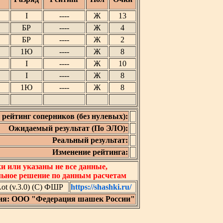
I
----
Ж
13
БР
----
Ж
4
БР
----
Ж
2
1Ю
----
Ж
8
I
----
Ж
10
I
----
Ж
8
1Ю
----
Ж
8
рейтинг соперников (без нулевых):
Ожидаемый результат (По ЭЛО):
Реальный результат:
Изменение рейтинга:
 или указаны не все данные,
льное решение по данным расчетам
t (v.3.0) (C) ФШР
https://shashki.ru/
ия: ООО "Федерация шашек России"