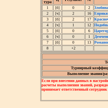
тура
1
[б]
0
2
Злобин
2
[ч]
2
16
Еприкя
3
[б]
2
17
Красно
4
[ч]
1
12
Подобн
5
[б]
0
6
Царего
6
[ч]
0
1
Демчен
7
[б]
0
13
Романо
8
+2
Т
Турнирный коэффици
Выполнение звания/разр
Если при внесении данных в настрой
расчеты выполнения званий, разрядо
принимает ответственный сотрудник