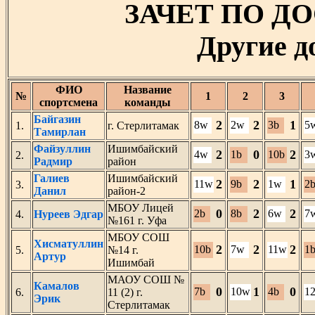
ЗАЧЕТ ПО Д
Другие 
ФИО
Название
№
1
2
3
спортсмена
команды
Байгазин
2
2
1
8w
2w
3b
5
1.
г. Стерлитамак
Тамирлан
Файзуллин
Ишимбайский
2
0
2
4w
1b
10b
3
2.
Радмир
район
Галиев
Ишимбайский
2
2
1
11w
9b
1w
2
3.
Данил
район-2
МБОУ Лицей
0
2
2
2b
8b
6w
7
4.
Нуреев Эдгар
№161 г. Уфа
МБОУ СОШ
Хисматуллин
2
2
2
10b
7w
11w
1
5.
№14 г.
Артур
Ишимбай
МАОУ СОШ №
Камалов
0
1
0
7b
10w
4b
1
6.
11 (2) г.
Эрик
Стерлитамак