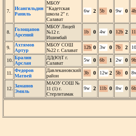
МБОУ
Исангильдин
"Кадетская
2
0
0
6w
5b
9w
4
7.
Раниль
школа 2" г.
Салават
МБОУ Лицей
Голощапов
0
0
2
1b
4w
12b
1
8.
№12 г.
Арсений
Ишимбай
Ахтямов
МБОУ СОШ
0
0
2
12b
3w
7b
1
9.
Артур
№22 г. Салават
Бралин
ДД(Ю)Т г.
0
1
0
5w
6b
2w
9
10.
Арслан
Салават
Федоров
Давлекановский
0
2
0
3b
12w
5b
8
11.
Матвей
район
МАОУ СОШ №
Заманов
2
0
0
9w
11b
8w
6
12.
11 (1) г.
Эмиль
Стерлитамак