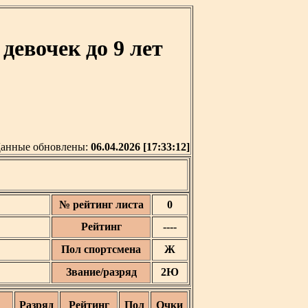
девочек до 9 лет
анные обновлены:
06.04.2026 [17:33:12]
№ рейтинг листа
0
Рейтинг
----
Пол спортсмена
Ж
Звание/разряд
2Ю
Разряд
Рейтинг
Пол
Очки