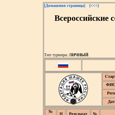
[Домашняя страница]
[<<<]
Всероссийские с
Тип турнира:
ЛИЧНЫЙ
Стар
ФИО
Рег
Дат
№
Ц
Результат
№