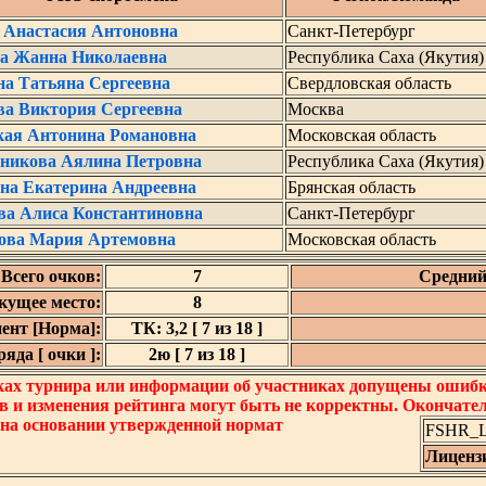
с Анастасия Антоновна
Санкт-Петербург
ва Жанна Николаевна
Республика Саха (Якутия)
на Татьяна Сергеевна
Свердловская область
ва Виктория Сергеевна
Москва
кая Антонина Романовна
Московская область
зникова Аялина Петровна
Республика Саха (Якутия)
на Екатерина Андреевна
Брянская область
ва Алиса Константиновна
Санкт-Петербург
ова Мария Артемовна
Московская область
Всего очков:
7
Средний
кущее место:
8
ент [Норма]:
ТК: 3,2 [ 7 из 18 ]
яда [ очки ]:
2ю [ 7 из 18 ]
ках турнира или информации об участниках допущены ошибки
в и изменения рейтинга могут быть не корректны. Окончате
 на основании утвержденной нормат
FSHR_Lo
Лиценз