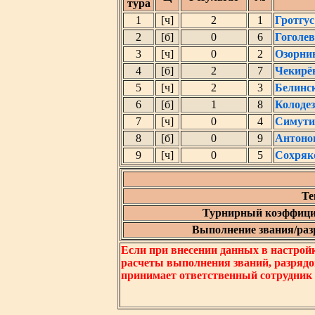
тура
1
[ч]
2
1
Гротгу
2
[б]
0
6
Гоголе
3
[ч]
0
2
Озорни
4
[б]
2
7
Чекирё
5
[ч]
2
3
Белинс
6
[б]
1
8
Колоде
7
[ч]
0
4
Симути
8
[б]
0
9
Антоно
9
[ч]
0
5
Сохряк
Те
Турнирный коэффици
Выполнение звания/разр
Если при внесении данных в настрой
расчеты выполнения званий, разрядо
принимает ответственный сотрудник