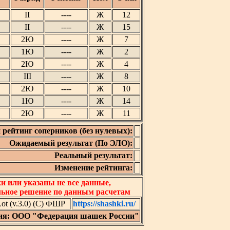
II
----
Ж
12
II
----
Ж
15
2Ю
----
Ж
7
1Ю
----
Ж
2
2Ю
----
Ж
4
III
----
Ж
8
2Ю
----
Ж
10
1Ю
----
Ж
14
2Ю
----
Ж
11
 рейтинг соперников (без нулевых):
Ожидаемый результат (По ЭЛО):
Реальный результат:
Изменение рейтинга:
 или указаны не все данные,
льное решение по данным расчетам
t (v.3.0) (C) ФШР
https://shashki.ru/
ия: ООО "Федерация шашек России"