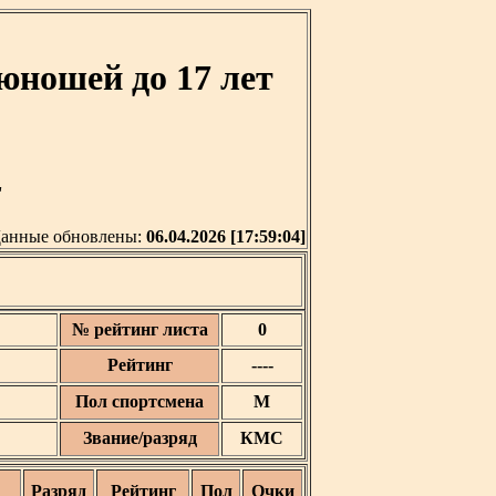
юношей до 17 лет
'
анные обновлены:
06.04.2026 [17:59:04]
№ рейтинг листа
0
Рейтинг
----
Пол спортсмена
М
Звание/разряд
КМС
Разряд
Рейтинг
Пол
Очки