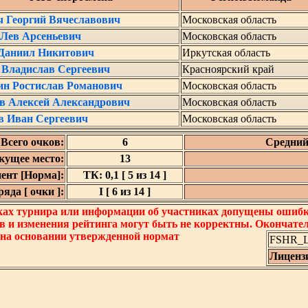
ч Георгий Вячеславович
Московская область
 Лев Арсеньевич
Московская область
 Даниил Никитович
Иркутская область
 Владислав Сергеевич
Красноярский край
ин Ростислав Романович
Московская область
в Алексей Александрович
Московская область
в Иван Сергеевич
Московская область
Всего очков:
6
Средний
кущее место:
13
ент [Норма]:
ТК: 0,1 [ 5 из 14 ]
яда [ очки ]:
I [ 6 из 14 ]
ках турнира или информации об участниках допущены ошибки
в и изменения рейтинга могут быть не корректны. Окончате
 на основании утвержденной нормат
FSHR_Lo
Лиценз