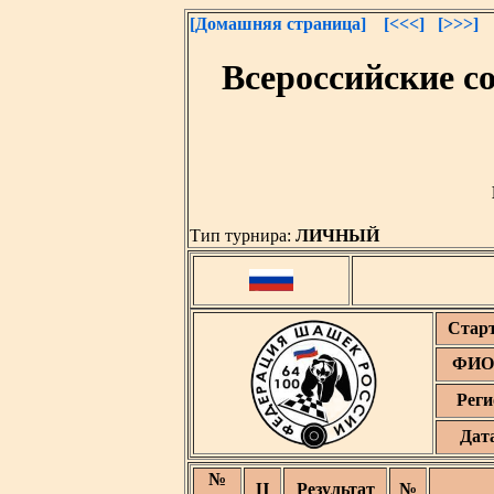
[Домашняя страница]
[<<<]
[>>>]
Всероссийские с
Тип турнира:
ЛИЧНЫЙ
Стар
ФИО 
Реги
Дат
№
Ц
Результат
№