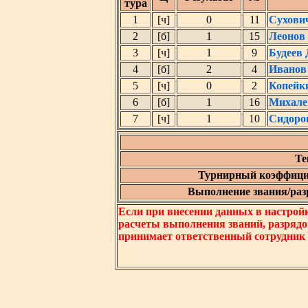
тура
1
[ч]
0
11
Сухови
2
[б]
1
15
Леонов
3
[ч]
1
9
Будеев
4
[б]
2
4
Иванов
5
[ч]
0
2
Копейк
6
[б]
1
16
Михале
7
[ч]
1
10
Сидоро
Те
Турнирный коэффици
Выполнение звания/разр
Если при внесении данных в настрой
расчеты выполнения званий, разрядо
принимает ответственный сотрудник