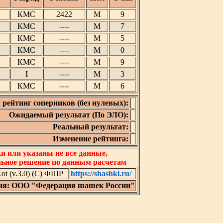
КМС
2422
М
9
КМС
----
М
7
КМС
----
М
5
КМС
----
М
0
КМС
----
М
9
I
----
М
3
КМС
----
М
6
 рейтинг соперников (без нулевых):
Ожидаемый результат (По ЭЛО):
Реальный результат:
Изменение рейтинга:
 или указаны не все данные,
льное решение по данным расчетам
t (v.3.0) (C) ФШР
https://shashki.ru/
ия: ООО "Федерация шашек России"