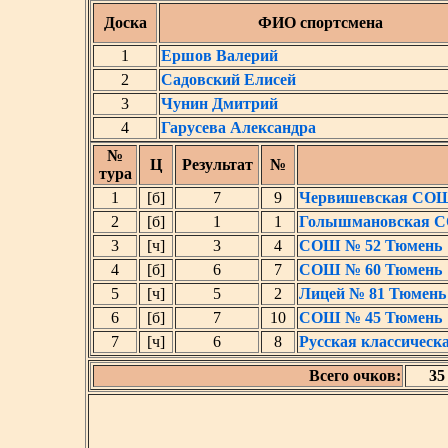
Доска
ФИО спортсмена
1
Ершов Валерий
2
Садовский Елисей
3
Чунин Дмитрий
4
Гарусева Александра
№
Ц
Результат
№
тура
1
[б]
7
9
Червишевская СО
2
[б]
1
1
Голышмановская 
3
[ч]
3
4
СОШ № 52 Тюмень
4
[б]
6
7
СОШ № 60 Тюмень
5
[ч]
5
2
Лицей № 81 Тюмень
6
[б]
7
10
СОШ № 45 Тюмень
7
[ч]
6
8
Русская классичес
Всего очков:
35