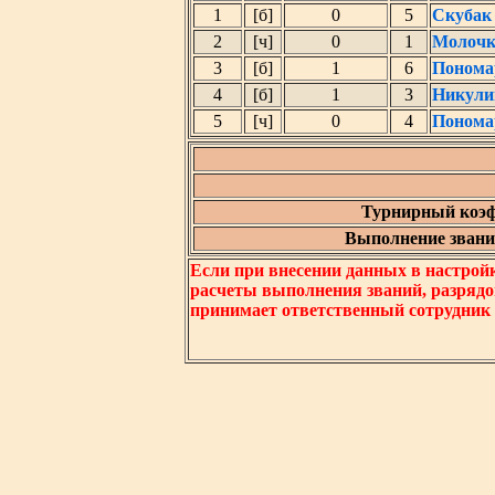
1
[б]
0
5
Скубак
2
[ч]
0
1
Молочк
3
[б]
1
6
Понома
4
[б]
1
3
Никули
5
[ч]
0
4
Понома
Турнирный коэф
Выполнение звания
Если при внесении данных в настрой
расчеты выполнения званий, разрядо
принимает ответственный сотрудник