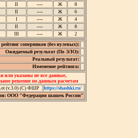
II
----
Ж
8
II
----
Ж
6
I
----
Ж
4
II
----
Ж
8
III
----
Ж
2
рейтинг соперников (без нулевых):
Ожидаемый результат (По ЭЛО):
Реальный результат:
Изменение рейтинга:
 или указаны не все данные,
льное решение по данным расчетам
t (v.3.0) (C) ФШР
https://shashki.ru/
ия: ООО "Федерация шашек России"