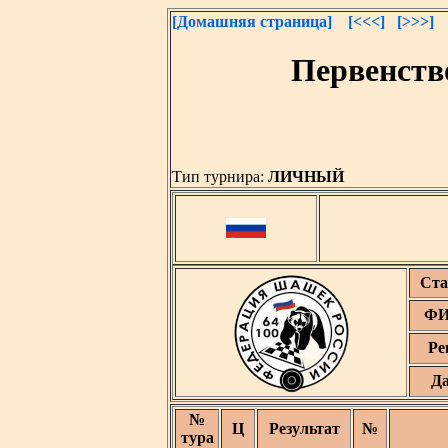
[Домашняя страница]
[<<<]
[>>>]
Первенств
Тип турнира:
ЛИЧНЫЙ
Ста
ФИ
Ре
Да
№
Ц
Результат
№
тура