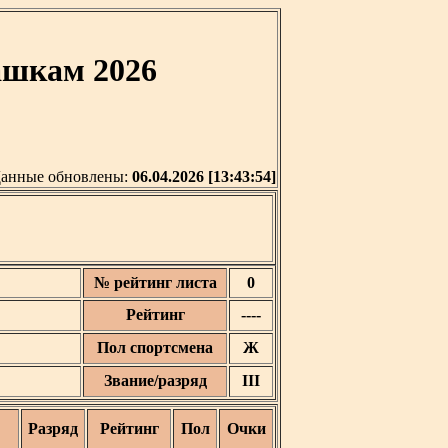
ашкам 2026
анные обновлены:
06.04.2026 [13:43:54]
№ рейтинг листа
0
Рейтинг
----
Пол спортсмена
Ж
Звание/разряд
III
Разряд
Рейтинг
Пол
Очки