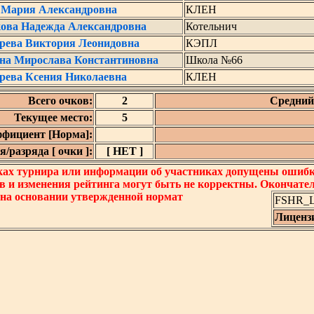
 Мария Александровна
КЛЕН
ова Надежда Александровна
Котельнич
рева Виктория Леонидовна
КЭПЛ
на Мирослава Константиновна
Школа №66
рева Ксения Николаевна
КЛЕН
Всего очков:
2
Средний 
Текущее место:
5
фициент [Норма]:
/разряда [ очки ]:
[ НЕТ ]
ках турнира или информации об участниках допущены ошибки
в и изменения рейтинга могут быть не корректны. Окончате
 на основании утвержденной нормат
FSHR_Lo
Лиценз