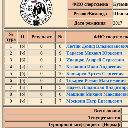
ФИО спортсмена
Кузьм
Регион/Команда
Школа
Дата рождения
2017
№
Ц
Результат
№
ФИО спортсмен
тура
1
[б]
0
8
Лютин Демид Владиславови
2
[ч]
0
9
Тарасов Михаил Юрьевич
3
[б]
0
1
Иванцов Андрей Сергеевич
4
[ч]
0
2
Козвонин Иван Андреевич
5
[б]
0
10
Бочкарев Артем Сергеевич
6
[б]
0
4
Токарев Роман Максимович
7
[ч]
1
5
Надеев Владислав Владимир
8
[б]
0
6
Машкин Михаил Максимови
9
[ч]
2
7
Москвин Петр Евгеньевич
Всего очков:
Текущее место:
Турнирный коэффициент [Норма]: