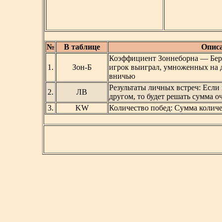
№
В таблице
Описа
Коэффициент Зоннеборна — Берг
1.
Зон-Б
игрок выиграл, умноженных на д
вничью
Результаты личных встреч: Если 
2.
ЛВ
другом, то будет решать сумма о
3.
KW
Количество побед: Сумма колич