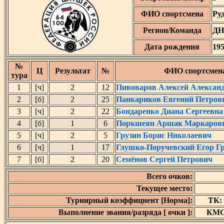
ФИО спортсмена
Ру
Регион/Команда
ДН
Дата рождения
19
№
Ц
Результат
№
ФИО спортсмен
тура
1
[ч]
2
12
Пивоваров Алексей Алексан
2
[б]
2
25
Панкариков Евгений Петров
3
[ч]
2
22
Бондаренко Диана Сергеевна
4
[б]
1
6
Поркшеян Аршак Маркаров
5
[ч]
2
5
Грузин Борис Николаевич
6
[ч]
1
17
Глушко-Поручевский Егор Г
7
[б]
2
20
Семёнов Сергей Петрович
Всего очков:
Текущее место:
Турнирный коэффициент [Норма]:
ТК: 
Выполнение звания/разряда [ очки ]:
КМС 