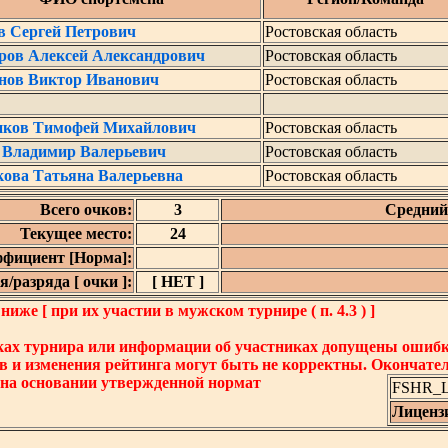
в Сергей Петрович
Ростовская область
ров Алексей Александрович
Ростовская область
нов Виктор Иванович
Ростовская область
иков Тимофей Михайлович
Ростовская область
 Владимир Валерьевич
Ростовская область
кова Татьяна Валерьевна
Ростовская область
Всего очков:
3
Средний 
Текущее место:
24
фициент [Норма]:
/разряда [ очки ]:
[ НЕТ ]
же [ при их участии в мужском турнире ( п. 4.3 ) ]
ках турнира или информации об участниках допущены ошибки
в и изменения рейтинга могут быть не корректны. Окончате
 на основании утвержденной нормат
FSHR_Lo
Лиценз