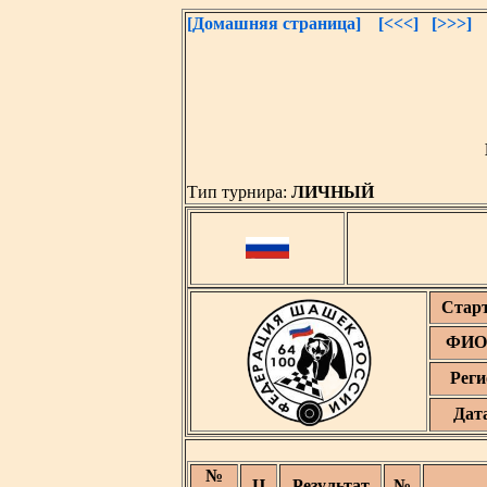
[Домашняя страница]
[<<<]
[>>>]
Тип турнира:
ЛИЧНЫЙ
Стар
ФИО 
Реги
Дат
№
Ц
Результат
№