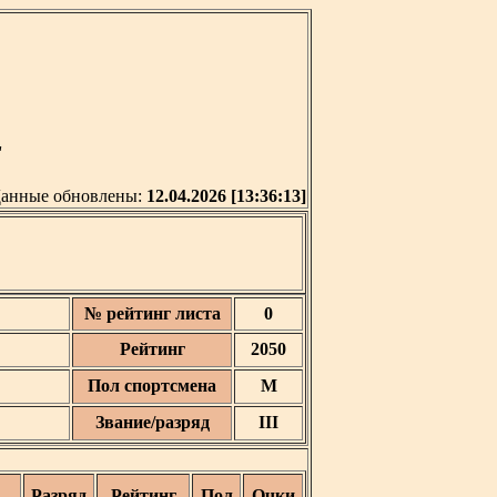
'
анные обновлены:
12.04.2026 [13:36:13]
№ рейтинг листа
0
Рейтинг
2050
Пол спортсмена
М
Звание/разряд
III
Разряд
Рейтинг
Пол
Очки