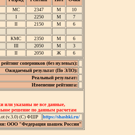
МС
2347
М
10
I
2250
М
7
II
2150
М
6
КМС
2350
М
6
III
2050
М
3
II
2050
Ж
6
рейтинг соперников (без нулевых):
Ожидаемый результат (По ЭЛО):
Реальный результат:
Изменение рейтинга:
 или указаны не все данные,
льное решение по данным расчетам
t (v.3.0) (C) ФШР
https://shashki.ru/
ия: ООО "Федерация шашек России"