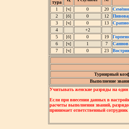
тура
1
[ч]
0
20
Семёно
2
[б]
0
12
Пивова
3
[ч]
0
13
Срапио
4
+2
5
[б]
0
19
Горпен
6
[ч]
1
7
Саннов
7
[ч]
0
23
Востри
Турнирный коэф
Выполнение звания
Учитывать женские разряды на один ни
Если при внесении данных в настрой
расчеты выполнения званий, разрядо
принимает ответственный сотрудник