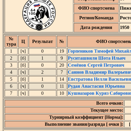
ФИО спортсмена
Пижи
Регион/Команда
Рост
Дата рождения
1950
№
Ц
Результат
№
ФИО спортсмен
тура
1
[ч]
0
19
Горпеников Тимофей Михай
2
[б]
1
9
Руситашвили Шота Ильич
3
[б]
0
20
Семёнов Сергей Петрович
4
[ч]
2
7
Саннов Владимир Валерьеви
5
[б]
1
14
Евстратова Нелли Васильевн
6
[ч]
0
11
Рудая Анастасия Юрьевна
7
[ч]
0
10
Кушназаров Куряз Сабирови
Всего очков:
Текущее место:
Турнирный коэффициент [Норма]:
Выполнение звания/разряда [ очки ]:
[