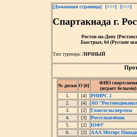
[Домашняя страница]
[<<<]
[>>>]
Спартакиада г. Ро
Ростов-на-Дону [Ростовска
Быстрые, 64 (Русские ша
Тип турнира:
ЛИЧНЫЙ
Прот
ФИО спортсмен
№ доски
О [б]
(играет белыми)
1.
[4]
РНИРС 2
2.
[4]
АО "Ростоводокана
3.
[2]
Главгосэкспертиза
4.
[3]
Россельхозбанк
5.
[2]
ЮФУ
6.
[2]
ААА Моторс Папад