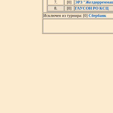
7.
[0]
ЭРЗ "Желдорремма
8.
[0]
ГАУСОН РО КСЦ
Исключен из турнира: [0]
Сбербанк