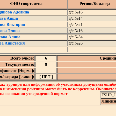
ФИО спортсмена
Регион/Команда
динова Аделина
д/с №16
ова Аиша
д/с №14
ова Виктория
д/с №21
ова Элина
д/с №16
кова Алина
д/с №34
ва Анистасия
д/с №26
Всего очков:
6
Средний 
Текущее место:
8
фициент [Норма]:
/разряда [ очки ]:
[ НЕТ ]
ках турнира или информации об участниках допущены ошибки
в и изменения рейтинга могут быть не корректны. Окончате
 на основании утвержденной нормат
FSHR_Lo
Лиценз