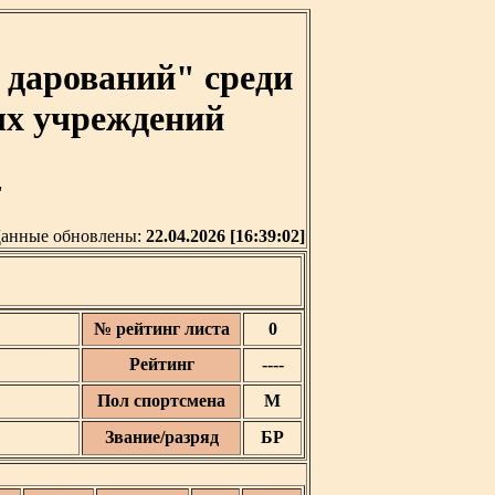
дарований" среди
ых учреждений
'
анные обновлены:
22.04.2026 [16:39:02]
№ рейтинг листа
0
Рейтинг
----
Пол спортсмена
М
Звание/разряд
БР