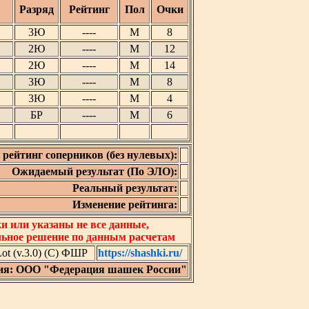
Разряд
Рейтинг
Пол
Очки
3Ю
----
М
8
2Ю
----
М
12
2Ю
----
М
14
3Ю
----
М
8
3Ю
----
М
4
БР
----
М
6
рейтинг соперников (без нулевых):
Ожидаемый результат (По ЭЛО):
Реальный результат:
Изменение рейтинга:
 или указаны не все данные,
льное решение по данным расчетам
t (v.3.0) (C) ФШР
https://shashki.ru/
ия: ООО "Федерация шашек России"