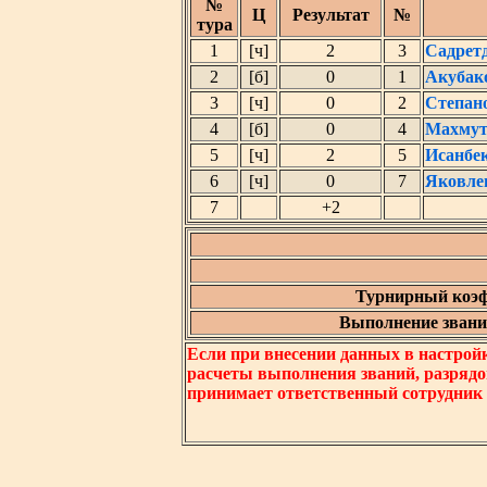
№
Ц
Результат
№
тура
1
[ч]
2
3
Садрет
2
[б]
0
1
Акубак
3
[ч]
0
2
Степан
4
[б]
0
4
Махмут
5
[ч]
2
5
Исанбе
6
[ч]
0
7
Яковле
7
+2
Турнирный коэф
Выполнение звания
Если при внесении данных в настрой
расчеты выполнения званий, разрядо
принимает ответственный сотрудник