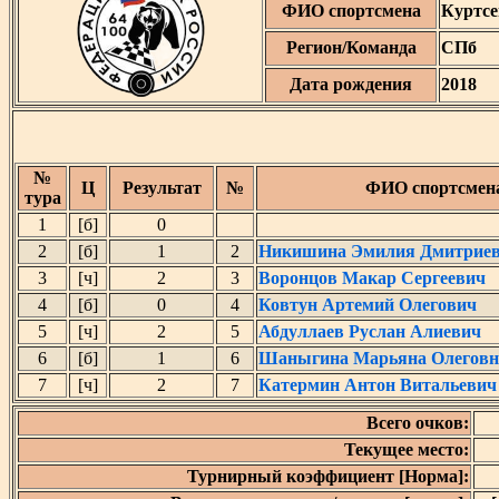
ФИО спортсмена
Куртсе
Регион/Команда
СПб
Дата рождения
2018
№
Ц
Результат
№
ФИО спортсмен
тура
1
[б]
0
2
[б]
1
2
Никишина Эмилия Дмитрие
3
[ч]
2
3
Воронцов Макар Сергеевич
4
[б]
0
4
Ковтун Артемий Олегович
5
[ч]
2
5
Абдуллаев Руслан Алиевич
6
[б]
1
6
Шаныгина Марьяна Олеговн
7
[ч]
2
7
Катермин Антон Витальевич
Всего очков:
Текущее место:
Турнирный коэффициент [Норма]: