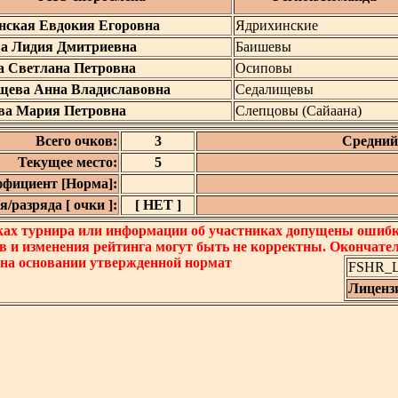
нская Евдокия Егоровна
Ядрихинские
а Лидия Дмитриевна
Баишевы
а Светлана Петровна
Осиповы
щева Анна Владиславовна
Седалищевы
ва Мария Петровна
Слепцовы (Сайаана)
Всего очков:
3
Средний 
Текущее место:
5
фициент [Норма]:
/разряда [ очки ]:
[ НЕТ ]
ках турнира или информации об участниках допущены ошибки
в и изменения рейтинга могут быть не корректны. Окончате
 на основании утвержденной нормат
FSHR_Lo
Лиценз