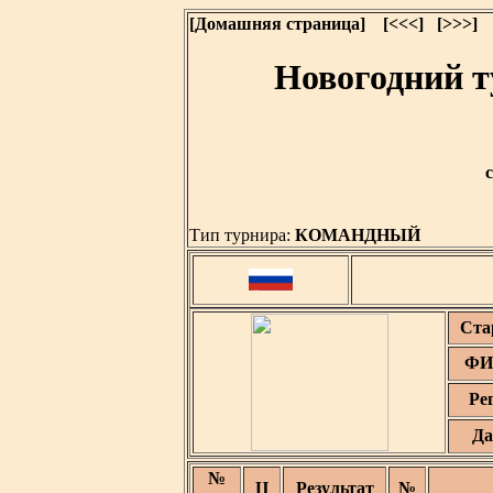
[Домашняя страница]
[<<<]
[>>>]
Новогодний т
с
Тип турнира:
КОМАНДНЫЙ
Ста
ФИ
Ре
Да
№
Ц
Результат
№