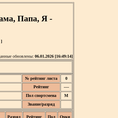
ма, Папа, Я -
 ]
анные обновлены:
06.01.2026 [16:49:14]
№ рейтинг листа
0
Рейтинг
----
Пол спортсмена
М
Звание/разряд
Разряд
Рейтинг
Пол
Очки