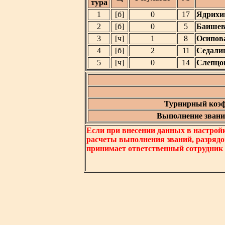
тура
1
[б]
0
17
Ядрихи
2
[б]
0
5
Баишев
3
[ч]
1
8
Осипов
4
[б]
2
11
Седали
5
[ч]
0
14
Слепцо
Турнирный коэф
Выполнение звания
Если при внесении данных в настрой
расчеты выполнения званий, разрядо
принимает ответственный сотрудник