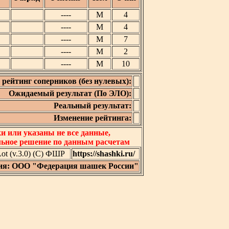
----
М
4
----
М
4
----
М
7
----
М
2
----
М
10
рейтинг соперников (без нулевых):
Ожидаемый результат (По ЭЛО):
Реальный результат:
Изменение рейтинга:
 или указаны не все данные,
льное решение по данным расчетам
t (v.3.0) (C) ФШР
https://shashki.ru/
ия: ООО "Федерация шашек России"