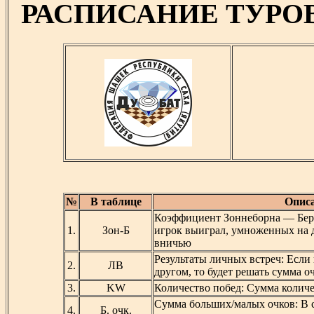
РАСПИСАНИЕ ТУРО
№
В таблице
Описа
Коэффициент Зоннеборна — Берг
1.
Зон-Б
игрок выиграл, умноженных на д
вничью
Результаты личных встреч: Если 
2.
ЛВ
другом, то будет решать сумма о
3.
KW
Количество побед: Сумма колич
Сумма больших/малых очков: В с
4.
Б. очк.