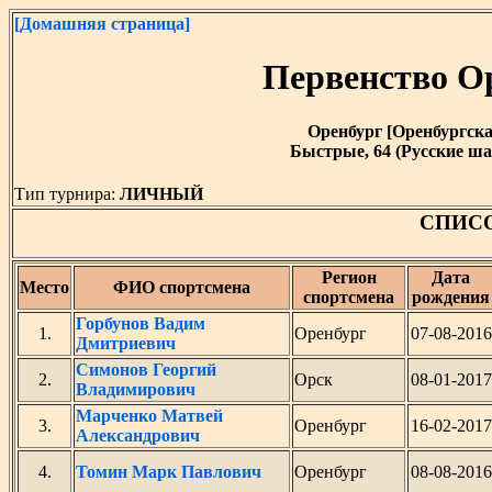
[Домашняя страница]
Первенство О
Оренбург [Оренбургская 
Быстрые, 64 (Русские ша
Тип турнира:
ЛИЧНЫЙ
СПИС
Регион
Дата
Место
ФИО спортсмена
спортсмена
рождения
Горбунов Вадим
1.
Оренбург
07-08-2016
Дмитриевич
Симонов Георгий
2.
Орск
08-01-2017
Владимирович
Марченко Матвей
3.
Оренбург
16-02-2017
Александрович
4.
Томин Марк Павлович
Оренбург
08-08-2016