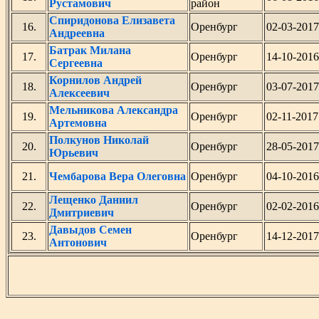
Рустамович
район
Спиридонова Елизавета
16.
Оренбург
02-03-2017
Андреевна
Батрак Милана
17.
Оренбург
14-10-2016
Сергеевна
Корнилов Андрей
18.
Оренбург
03-07-2017
Алексеевич
Мельникова Александра
19.
Оренбург
02-11-2017
Артемовна
Полкунов Николай
20.
Оренбург
28-05-2017
Юрьевич
21.
Чембарова Вера Олеговна
Оренбург
04-10-2016
Лещенко Даниил
22.
Оренбург
02-02-2016
Дмитриевич
Давыдов Семен
23.
Оренбург
14-12-2017
Антонович