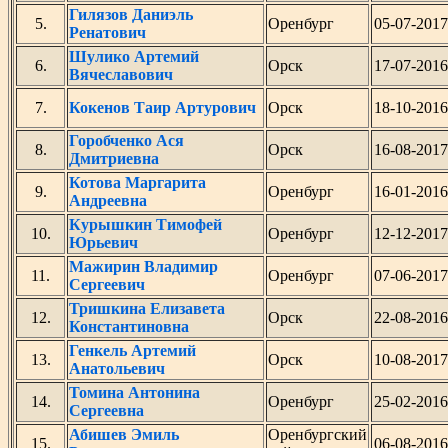
Гилязов Даниэль
5.
Оренбург
05-07-2017
Ренатович
Шулико Артемий
6.
Орск
17-07-2016
Вячеславович
7.
Кокенов Таир Артурович
Орск
18-10-2016
Горобченко Ася
8.
Орск
16-08-2017
Дмитриевна
Котова Маргарита
9.
Оренбург
16-01-2016
Андреевна
Курышкин Тимофей
10.
Оренбург
12-12-2017
Юрьевич
Мажирин Владимир
11.
Оренбург
07-06-2017
Сергеевич
Тришкина Елизавета
12.
Орск
22-08-2016
Константиновна
Генкель Артемий
13.
Орск
10-08-2017
Анатольевич
Томина Антонина
14.
Оренбург
25-02-2016
Сергеевна
Абишев Эмиль
Оренбургский
15.
06-08-2016