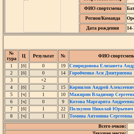
ФИО спортсмена
Ба
Регион/Команда
Ор
Дата рождения
14-
№
Ц
Результат
№
ФИО спортсмен
тура
1
[б]
0
19
Спиридонова Елизавета Анд
2
[б]
0
14
Горобченко Ася Дмитриевна
3
+2
4
[б]
2
15
Корнилов Андрей Алексееви
5
[ч]
1
10
Мажирин Владимир Сергеев
6
[ч]
0
9
Котова Маргарита Андреевн
7
[б]
1
22
Полкунов Николай Юрьевич
8
[ч]
1
11
Томина Антонина Сергеевна
Всего очков:
Текущее место: