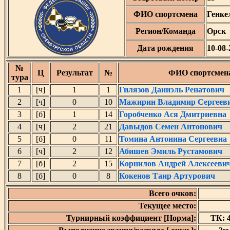
ФИО спортсмена
Генке
Регион/Команда
Орск
Дата рождения
10-08-
№
Ц
Результат
№
ФИО спортсмен
тура
1
[ч]
1
1
Гилязов Даниэль Ренатович
2
[ч]
0
10
Мажирин Владимир Сергеев
3
[б]
1
14
Горобченко Ася Дмитриевна
4
[ч]
2
21
Давыдов Семен Антонович
5
[б]
0
11
Томина Антонина Сергеевна
6
[ч]
2
12
Абишев Эмиль Рустамович
7
[б]
2
15
Корнилов Андрей Алексееви
8
[б]
0
8
Кокенов Таир Артурович
Всего очков:
Текущее место:
Турнирный коэффициент [Норма]:
ТК: 4