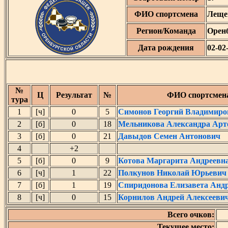
ФИО спортсмена
Леще
Регион/Команда
Орен
Дата рождения
02-02
№
Ц
Результат
№
ФИО спортсмен
тура
1
[ч]
0
5
Симонов Георгий Владимиро
2
[б]
0
18
Мельникова Александра Арт
3
[б]
0
21
Давыдов Семен Антонович
4
+2
5
[б]
0
9
Котова Маргарита Андреевн
6
[ч]
1
22
Полкунов Николай Юрьевич
7
[б]
1
19
Спиридонова Елизавета Анд
8
[ч]
0
15
Корнилов Андрей Алексееви
Всего очков:
Текущее место: