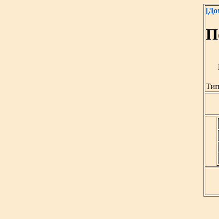
[До
П
Тип