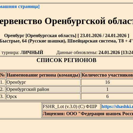
машняя страница]
ервенство Оренбургской облас
Оренбург [Оренбургская область] [ 23.01.2026 / 24.01.2026 ]
Быстрые, 64 (Русские шашки), Швейцарская система, T8 + 4'
 турнира:
ЛИЧНЫЙ
Данные обновлены:
24.01.2026 [13:2
СПИСОК РЕГИОНОВ
№
Наименование региона (команды)
Количество участников
1.
Оренбург
16
2.
Оренбургский район
1
3.
Орск
6
FSHR_Lot (v.3.0) (C) ФШР
https://shashki.
Лицензия: ООО "Федерация шашек Росс