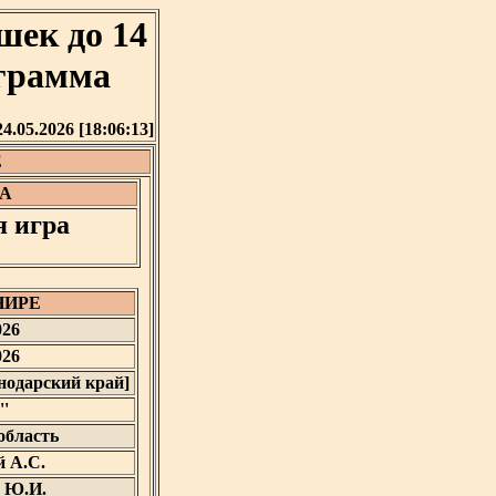
шек до 14
ограмма
24.05.2026 [18:06:13]
Е
А
я игра
НИРЕ
026
026
снодарский край]
''
область
 А.С.
 Ю.И.