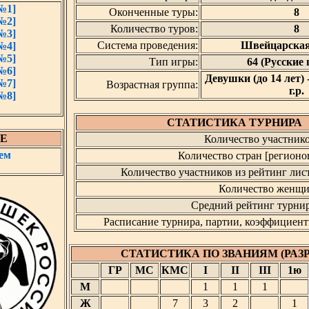
№1]
Оконченные туры:
8
№2]
Количество туров:
8
№3]
Система проведения:
Швейцарская
№4]
№5]
Тип игры:
64 (Русские
№6]
Девушки (до 14 лет) 
№7]
Возрастная группа:
г.р.
№8]
СТАТИСТИКА ТУРНИРА
Е
Количество участнико
ем
Количество стран [регионов
Количество участников из рейтинг лист
Количество женщи
Средний рейтинг турнир
Расписание турнира, партии, коэффициент
СТАТИСТИКА ПО ЗВАНИЯМ (РАЗ
ГР
МС
КМС
I
II
III
1ю
М
1
1
1
Ж
7
3
2
1