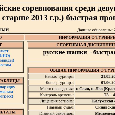
йские соревнования среди деву
е старше 2013 г.р.) быстрая пр
НЫЙ
Данные обновлены:
Ю
ИНФОРМАЦИЯ О ТУРНИР
Т
СПОРТИВНАЯ ДИСЦИПЛИН
лист
русские шашки – быстра
 ФИО)
оманды)
местам
ОБЩАЯ ИНФОРМАЦИЯ О ТУР
Начало турнира:
21.05.2
ТАБЛИЦЫ
Конец Турнира:
01.06.2
 порядку
Место проведения:
г. Сочи, п. Лоо [Кра
 местам
Контроль времени:
T8 + 4
огресс)
Лицензия региона:
Калужская 
Главный судья:
Синявский
ЛЬТАТЫ
Главный секретарь:
Медведева