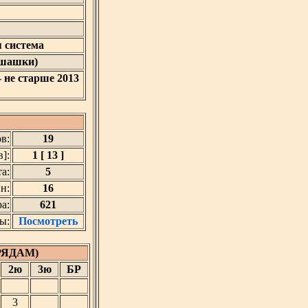
 система
 шашки)
- не старше 2013
в:
19
]:
1 [ 13 ]
а:
5
н:
16
а:
621
ы:
Посмотреть
РЯДАМ)
2ю
3ю
БР
3