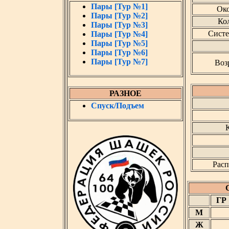
Пары [Тур №1]
Око
Пары [Тур №2]
Кол
Пары [Тур №3]
Систе
Пары [Тур №4]
Пары [Тур №5]
Пары [Тур №6]
Пары [Тур №7]
Воз
РАЗНОЕ
Спуск/Подъем
К
Расп
ГР
М
Ж