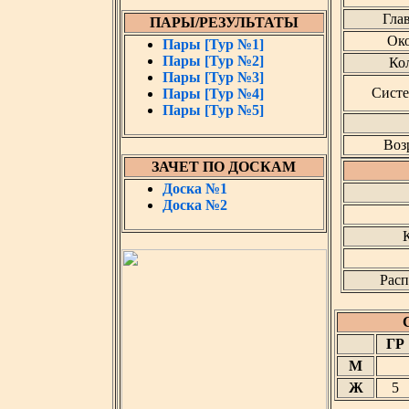
Гла
ПАРЫ/РЕЗУЛЬТАТЫ
Око
Пары [Тур №1]
Пары [Тур №2]
Кол
Пары [Тур №3]
Систе
Пары [Тур №4]
Пары [Тур №5]
Воз
ЗАЧЕТ ПО ДОСКАМ
Доска №1
Доска №2
К
Расп
ГР
М
Ж
5