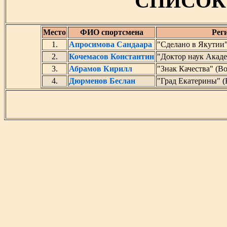
СПИСОК
Место
ФИО спортсмена
Рег
1.
Апросимова Сандаара
"Сделано в Якутии"
2.
Кочемасов Константин
"Доктор наук Акад
3.
Абрамов Кирилл
"Знак Качества" (В
4.
Дюрменов Беслан
"Град Екатерины" (