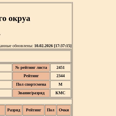
го окруа
'
анные обновлены:
10.02.2026 [17:37:15]
№ рейтинг листа
2451
Рейтинг
2344
Пол спортсмена
М
Звание/разряд
КМС
Разряд
Рейтинг
Пол
Очки