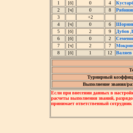
1
[б]
0
4
Кустар
2
[ч]
0
8
Рябини
3
+2
4
[ч]
0
6
Шорник
5
[б]
2
9
Дубов 
6
[б]
0
2
Семено
7
[ч]
2
7
Мокрин
8
[б]
1
12
Валяев
Т
Турнирный коэффици
Выполнение звания/разр
Если при внесении данных в настрой
расчеты выполнения званий, разрядо
принимает ответственный сотрудник