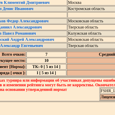
ёв Климентий Дмитриевич
Москва
н Денис Иванович
Костромская область
ов Федор Александрович
Московская область
Даниил Александрович
Тверская область
в Павел Романович
Калужская область
ский Андрей Александрович
Московская область
 Александр Евгеньевич
Тверская область
Всего очков:
7
Средний 
екущее место:
10
ент [Норма]:
ТК: 0 [ 5 из 14 ]
яда [ очки ]:
I [ 5 из 14 ]
ках турнира или информации об участниках допущены ошибки
в и изменения рейтинга могут быть не корректны. Окончате
 на основании утвержденной нормат
FSHR_Lo
Лиценз