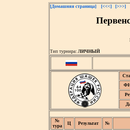
[Домашняя страница]
[<<<]
[>>>]
Первенс
Тип турнира:
ЛИЧНЫЙ
Ст
ФИ
Ре
Д
№
Ц
Результат
№
тура