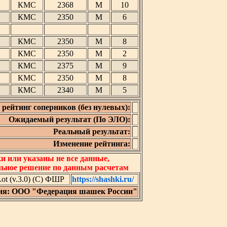
КМС
2368
М
10
КМС
2350
М
6
КМС
2350
М
8
КМС
2350
М
2
КМС
2375
М
9
КМС
2350
М
8
КМС
2340
М
5
рейтинг соперников (без нулевых):
Ожидаемый результат (По ЭЛО):
Реальный результат:
Изменение рейтинга:
 или указаны не все данные,
льное решение по данным расчетам
t (v.3.0) (C) ФШР
https://shashki.ru/
ия: ООО "Федерация шашек России"