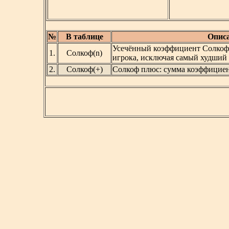
№
В таблице
Описа
Усечённый коэффициент Солкофа
1.
Солкоф(n)
игрока, исключая самый худший р
2.
Солкоф(+)
Солкоф плюс: сумма коэффициен