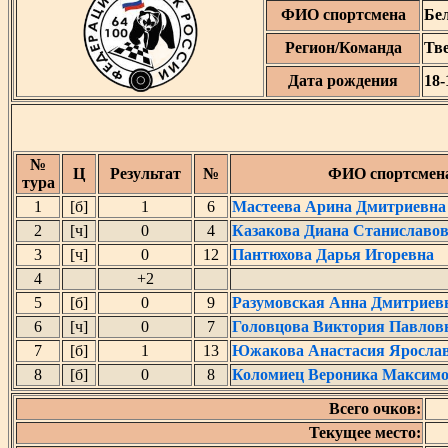
ФИО спортсмена
Бе
Регион/Команда
Тве
Дата рождения
18-
№
Ц
Результат
№
ФИО спортсмен
тура
1
[б]
1
6
Мастеева Арина Дмитриевна
2
[ч]
0
4
Казакова Диана Станиславо
3
[ч]
0
12
Пантюхова Дарья Игоревна
4
+2
5
[б]
0
9
Разумовская Анна Дмитриев
6
[ч]
0
7
Головцова Виктория Павлов
7
[б]
1
13
Южакова Анастасия Яросла
8
[б]
0
8
Коломиец Вероника Максим
Всего очков:
Текущее место: