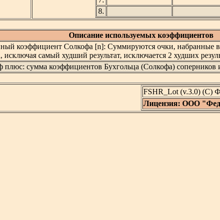
8.
Описание используемых коэффициентов
нный коэффициент Солкофа [n]: Суммируются очки, набранные 
, исключая самый худший результат, исключается 2 худших резуль
ф плюс: сумма коэффициентов Бухгольца (Солкофа) соперников 
FSHR_Lot (v.3.0) (C)
Лицензия: ООО "Фед