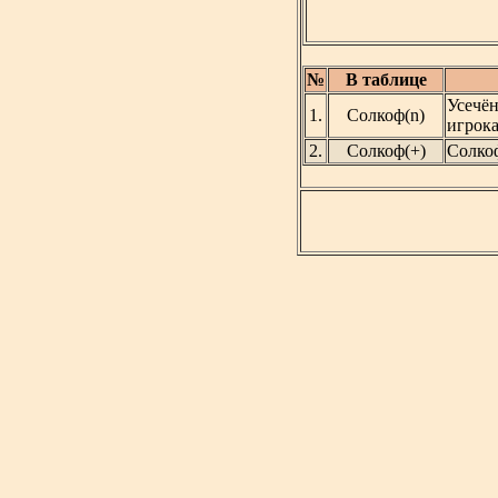
№
В таблице
Усечё
1.
Солкоф(n)
игрока
2.
Солкоф(+)
Солко