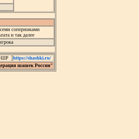
всеми соперниками
тата и так далее
игрока
 ФШР
https://shashki.ru/
ерация шашек России"