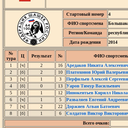
Стартовый номер
4
ФИО спортсмена
Большак
Регион/Команда
республи
Дата рождения
2014
№
Ц
Результат
№
ФИО спортсмен
тура
1
[ч]
2
16
Аредаков Никита Алексееви
2
[б]
2
10
Платохонов Юрий Валерьев
3
[ч]
1
3
Перфильев Алексей Сергеев
4
[б]
0
13
Уаров Тимур Васильевич
5
[б]
1
12
Иннокентьев Кирилл Никола
6
[ч]
1
5
Разваляев Евгений Андрееви
7
[ч]
2
22
Доржиев Агван Батоевич
8
[б]
1
6
Солдатов Виктор Викторови
Всего очков: