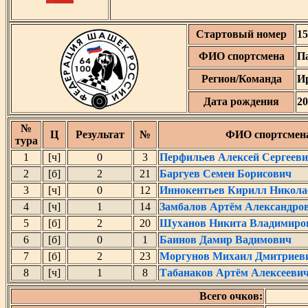
Стартовый номер
15
ФИО спортсмена
П
Регион/Команда
И
Дата рождения
20
№
Ц
Результат
№
ФИО спортсмен
тура
1
[ч]
0
3
Перфильев Алексей Сергеев
2
[б]
2
21
Баргуев Семен Борисович
3
[ч]
0
12
Иннокентьев Кирилл Никола
4
[ч]
1
14
Замбалов Артём Александро
5
[б]
2
20
Шуханов Никита Владимиро
6
[б]
0
1
Баинов Дамир Вадимович
7
[б]
2
23
Моргунов Михаил Дмитриев
8
[ч]
1
8
Табанаков Артём Алексееви
Всего очков: