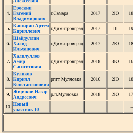
Алексеевич
Ероскин
4.
Евгений
г.Самара
2017
2Ю
1
Владимирович
Каширин Артем
5.
г.Димитровград
2017
III
1
Кириллович
Шайдуллин
6.
Халид
г.Димитровград
2017
2Ю
1
Ильханович
Халилуллов
7.
Амир
г.Димитровград
2018
3Ю
1
Сагигитович
Куликов
8.
Кирилл
рпгт Мулловка
2016
2Ю
1
Константинович
Жиряков Назар
9.
р.п.Мулловка
2018
2Ю
1
Андреевич
Новый
10.
-
участник 10