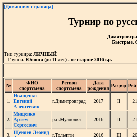
[Домашняя страница]
Турнир по рус
Димитровград 
Быстрые, 6
Тип турнира:
ЛИЧНЫЙ
Группа:
Юноши (до 11 лет) - не старше 2016 г.р.
ФИО
Регион
Дата
№
Разряд
Рей
спортсмена
спортсмена
рождения
Иващенко
1.
Евгений
г.Димитровград
2017
II
2
Алексеевич
Мищенко
2.
Артем
р.п.Мулловка
2016
II
2
Сергеевич
Щеняев Леонид
3.
г.Тольятти
2016
III
2