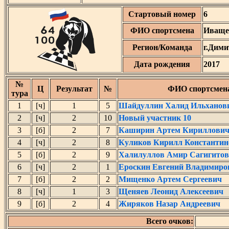
Стартовый номер
6
ФИО спортсмена
Иваще
Регион/Команда
г.Дими
Дата рождения
2017
№
Ц
Результат
№
ФИО спортсмен
тура
1
[ч]
1
5
Шайдуллин Халид Ильханов
2
[ч]
2
10
Новый участник 10
3
[б]
2
7
Каширин Артем Кириллови
4
[ч]
2
8
Куликов Кирилл Константин
5
[б]
2
9
Халилуллов Амир Сагигито
6
[ч]
2
1
Ероскин Евгений Владимиро
7
[б]
2
2
Мищенко Артем Сергеевич
8
[ч]
1
3
Щеняев Леонид Алексеевич
9
[б]
2
4
Жиряков Назар Андреевич
Всего очков: