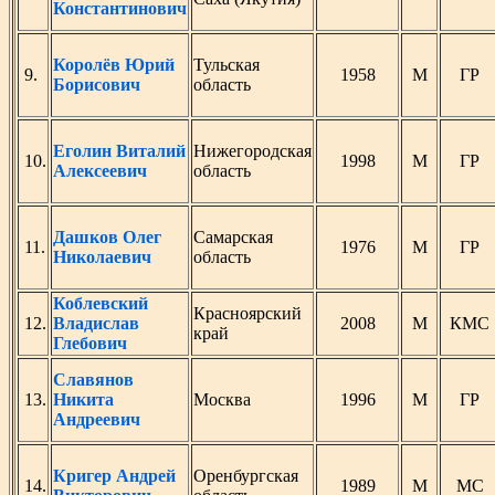
Константинович
Королёв Юрий
Тульская
9.
1958
М
ГР
Борисович
область
Еголин Виталий
Нижегородская
10.
1998
М
ГР
Алексеевич
область
Дашков Олег
Самарская
11.
1976
М
ГР
Николаевич
область
Коблевский
Красноярский
12.
Владислав
2008
М
КМС
край
Глебович
Славянов
13.
Никита
Москва
1996
М
ГР
Андреевич
Кригер Андрей
Оренбургская
14.
1989
М
МС