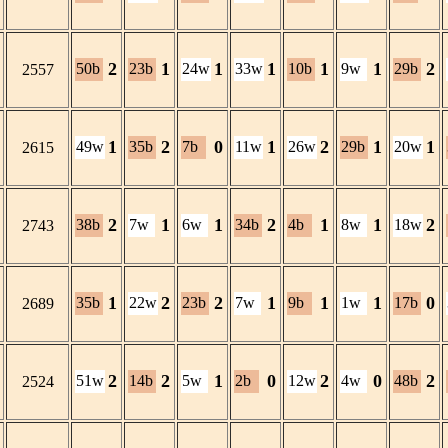
2
1
1
1
1
1
2
50b
23b
24w
33w
10b
9w
29b
2557
1
2
0
1
2
1
1
49w
35b
7b
11w
26w
29b
20w
2615
2
1
1
2
1
1
2
38b
7w
6w
34b
4b
8w
18w
2743
1
2
2
1
1
1
0
35b
22w
23b
7w
9b
1w
17b
2689
2
2
1
0
2
0
2
51w
14b
5w
2b
12w
4w
48b
2524