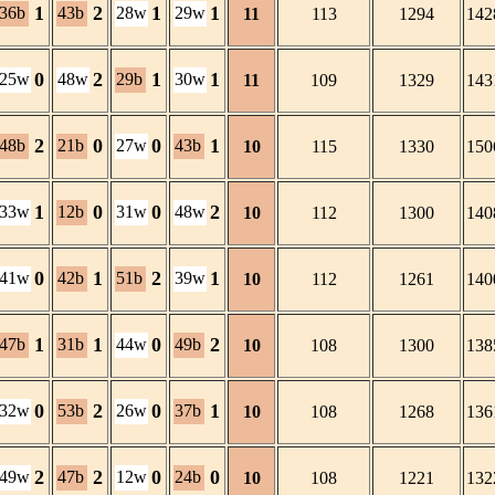
1
2
1
1
36b
43b
28w
29w
11
113
1294
142
0
2
1
1
25w
48w
29b
30w
11
109
1329
143
2
0
0
1
48b
21b
27w
43b
10
115
1330
150
1
0
0
2
33w
12b
31w
48w
10
112
1300
140
0
1
2
1
41w
42b
51b
39w
10
112
1261
140
1
1
0
2
47b
31b
44w
49b
10
108
1300
138
0
2
0
1
32w
53b
26w
37b
10
108
1268
136
2
2
0
0
49w
47b
12w
24b
10
108
1221
132