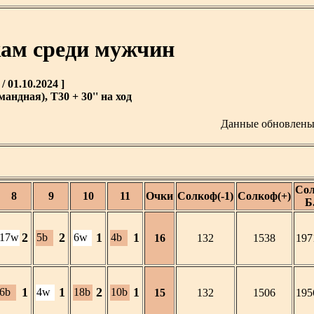
кам среди мужчин
 01.10.2024 ]
ндная), T30 + 30'' на ход
Данные обновлен
Сол
8
9
10
11
Очки
Солкоф(-1)
Солкоф(+)
Б
2
2
1
1
17w
5b
6w
4b
16
132
1538
197
1
1
2
1
6b
4w
18b
10b
15
132
1506
195