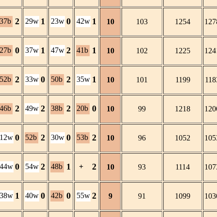
2
1
0
1
37b
29w
23w
42w
10
103
1254
127
0
1
2
1
27b
37w
47w
41b
10
102
1225
124
2
0
2
1
52b
33w
50b
35w
10
101
1199
118
2
2
2
0
46b
49w
38b
20b
10
99
1218
120
0
2
0
2
12w
52b
30w
53b
10
96
1052
105
0
2
1
2
44w
54w
48b
+
10
93
1114
107
1
0
0
2
38w
40w
42b
55w
9
91
1099
103