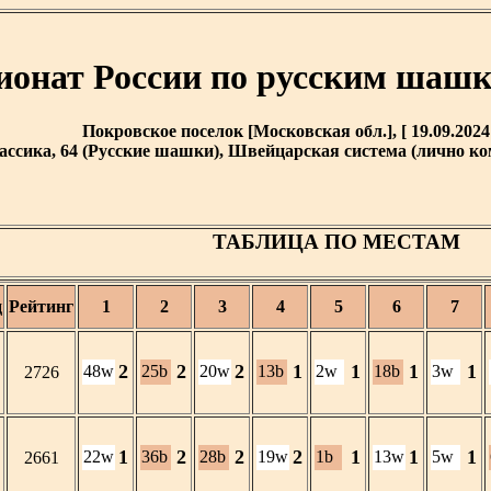
онат России по русским шаш
Покровское поселок [Московская обл.], [ 19.09.2024 /
ассика, 64 (Русские шашки), Швейцарская система (лично кома
ТАБЛИЦА ПО МЕСТАМ
д
Рейтинг
1
2
3
4
5
6
7
2
2
2
1
1
1
1
48w
25b
20w
13b
2w
18b
3w
2726
1
2
2
2
1
1
1
22w
36b
28b
19w
1b
13w
5w
2661