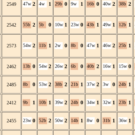
2
1
0
1
0
2
2
47w
4w
29b
9w
16b
40w
38b
2549
2
0
1
0
1
1
1
55b
5b
10w
23w
43b
49w
12b
2542
2
1
0
0
1
2
1
54w
11b
2w
8b
47w
46w
25b
2573
0
2
2
0
2
1
0
13b
54w
26w
6b
40b
16w
15w
2462
0
2
2
1
2
0
1
8b
53w
38b
21b
37w
3w
24b
2485
1
1
2
0
1
1
1
9b
10b
39w
24b
34w
32w
23b
2412
0
2
2
1
0
1
1
23w
52b
50w
14b
8w
31b
36w
2455