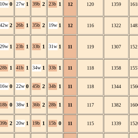
0
1
2
1
10w
27w
39b
23b
12
120
1359
161
2
1
2
1
42w
26b
35b
19w
12
116
1322
148
1
1
1
1
29w
23b
33b
31w
11
119
1307
152
1
1
1
1
28b
41b
34w
33b
11
118
1358
155
0
0
2
1
16w
22w
45b
34b
11
118
1344
156
0
1
2
1
18b
38w
36b
28b
11
117
1382
160
2
1
1
0
39b
20w
19b
15b
11
115
1339
152