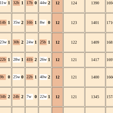
1
1
0
2
11w
32b
17b
44w
12
124
1390
169
1
2
1
0
14b
35w
16b
8w
12
123
1401
171
1
2
1
1
23w
30b
24w
25b
12
122
1409
168
1
1
2
1
22b
28w
41b
26w
12
121
1417
169
0
0
1
2
9b
25w
22b
40w
12
121
1400
166
2
2
0
1
34b
24b
7w
22w
12
121
1345
157