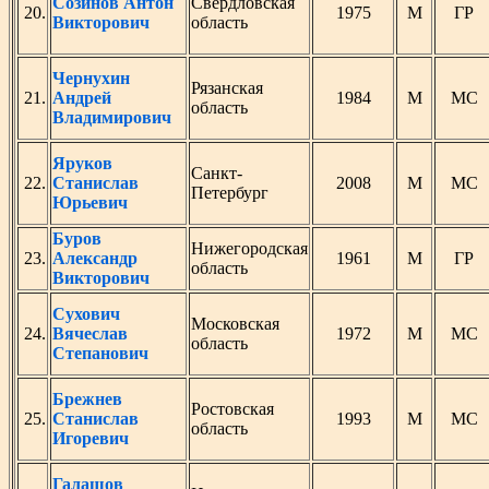
Созинов Антон
Свердловская
20.
1975
М
ГР
Викторович
область
Чернухин
Рязанская
21.
Андрей
1984
М
МС
область
Владимирович
Яруков
Санкт-
22.
Станислав
2008
М
МС
Петербург
Юрьевич
Буров
Нижегородская
23.
Александр
1961
М
ГР
область
Викторович
Сухович
Московская
24.
Вячеслав
1972
М
МС
область
Степанович
Брежнев
Ростовская
25.
Станислав
1993
М
МС
область
Игоревич
Галашов