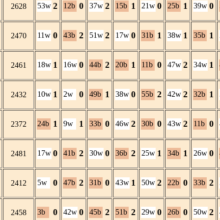
2
0
2
1
0
1
0
53w
12b
37w
15b
21w
25b
39w
2628
0
2
2
0
1
1
1
11w
43b
51w
17w
31b
38w
35b
2470
1
0
2
1
0
2
1
18w
16w
44b
20b
11b
47w
34w
2461
1
0
1
0
2
2
1
10w
2w
49b
38w
55b
42w
32b
2432
1
1
0
2
0
2
0
24b
9w
33b
46w
30b
43w
11b
2372
0
2
0
2
1
1
0
17w
41b
30w
36b
25w
34b
26w
2481
0
2
0
1
2
0
2
5w
47b
31b
43w
50w
22b
33b
2412
0
0
2
2
0
0
2
3b
42w
45b
51b
29w
26b
50w
2458