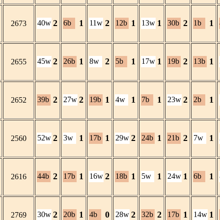
2
1
2
1
1
2
1
40w
6b
11w
12b
13w
30b
1b
2673
2
1
2
1
1
2
1
45w
26b
8w
5b
17w
19b
13b
2655
2
2
1
1
1
2
1
39b
27w
19b
4w
7b
23w
2b
2652
2
1
1
2
1
2
1
52w
3w
17b
29w
24b
21b
7w
2560
2
1
2
1
1
1
1
44b
17b
16w
18b
5w
24w
6b
2616
2
1
0
2
2
1
1
30w
20b
4b
28w
32b
17b
14w
2769