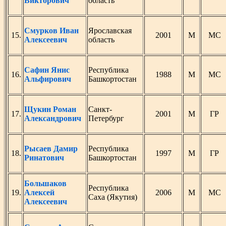
Викторович
область
Смурков Иван
Ярославская
15.
2001
М
МС
Алексеевич
область
Сафин Янис
Республика
16.
1988
М
МС
Альфирович
Башкортостан
Щукин Роман
Санкт-
17.
2001
М
ГР
Александрович
Петербург
Рысаев Дамир
Республика
18.
1997
М
ГР
Ринатович
Башкортостан
Большаков
Республика
19.
Алексей
2006
М
МС
Саха (Якутия)
Алексеевич