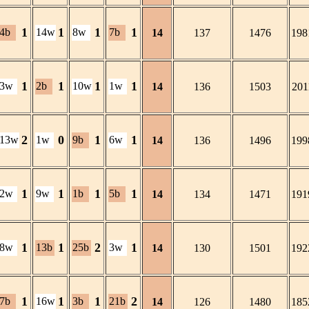
1
1
1
1
4b
14w
8w
7b
14
137
1476
198
1
1
1
1
3w
2b
10w
1w
14
136
1503
201
2
0
1
1
13w
1w
9b
6w
14
136
1496
199
1
1
1
1
2w
9w
1b
5b
14
134
1471
191
1
1
2
1
8w
13b
25b
3w
14
130
1501
192
1
1
1
2
7b
16w
3b
21b
14
126
1480
185