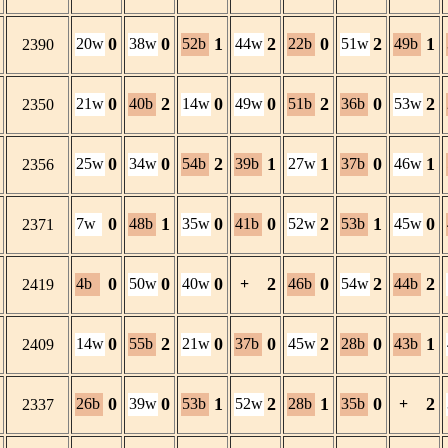
0
0
1
2
0
2
1
20w
38w
52b
44w
22b
51w
49b
2390
0
2
0
0
2
0
2
21w
40b
14w
49w
51b
36b
53w
2350
0
0
2
1
1
0
1
25w
34w
54b
39b
27w
37b
46w
2356
0
1
0
0
2
1
0
7w
48b
35w
41b
52w
53b
45w
2371
0
0
0
2
0
2
2
4b
50w
40w
+
46b
54w
44b
2419
0
2
0
0
2
0
1
14w
55b
21w
37b
45w
28b
43b
2409
0
0
1
2
1
0
2
26b
39w
53b
52w
28b
35b
+
2337