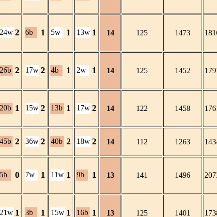
2
1
1
1
24w
6b
5w
13w
14
125
1473
181
2
2
1
1
26b
17w
4b
2w
14
125
1452
179
1
2
1
2
20b
15w
13b
17w
14
122
1458
176
2
2
2
2
45b
36w
40b
18w
14
112
1263
143
0
1
1
1
5b
7w
11w
9b
13
141
1496
207
1
1
1
1
21w
3b
15w
16b
13
125
1401
173