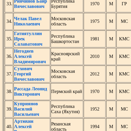
Ринчинов Баир
Республика
33.
1970
М
ГР
Вячеславович
Бурятия
Челак Павел
Московская
34.
1975
М
МС
Николаевич
область
Гатиятуллин
Республика
35.
Ирек
1981
М
КМС
Башкортостан
Салаватович
Негодяев
Красноярский
36.
Алексей
2010
М
КМС
край
Владимирович
Сухович
Московская
37.
Георгий
2012
М
КМС
область
Вячеславович
Рассада Леонид
38.
Пермский край
1970
М
КМС
Викторович
Куприянов
Республика
39.
Василий
1952
М
МС
Саха (Якутия)
Васильевич
Артюхин
Рязанская
40.
Алексей
1994
М
МС
область