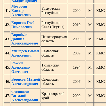
Владимирович
Моторин
Удмуртская
41.
Елизар
2009
М
КМС
Республика
Алексеевич
Борисов Глеб
Республика
42.
2010
М
КМС
Николаевич
Саха (Якутия)
Воробьёв
Нижегородская
43.
Даниил
2009
М
КМС
область
Александрович
Улендеев Роман
Самарская
44.
2009
М
КМС
Алексеевич
область
Рожин
Тюменская
45.
Александр
1994
М
КМС
область
Олегович
Борисов Матвей
Самарская
46.
2007
М
КМС
Александрович
область
Филиппов
Красноярский
47.
Виталий
2009
М
КМС
край
Александрович