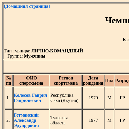
[Домашняя страница]
Чемпи
Кл
Тип турнира:
ЛИЧНО-КОМАНДНЫЙ
Группа:
Мужчины
№
ФИО
Регион
Дата
Пол
Разря
пп
спортсмена
спортсмена
рождения
Колесов Гаврил
Республика
1.
1979
М
ГР
Гаврильевич
Саха (Якутия)
Гетманский
Тульская
2.
Александр
1977
М
ГР
область
Эдуардович