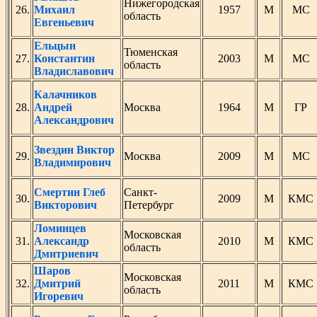
Нижегородская
26.
Михаил
1957
М
МС
область
Евгеньевич
Ельцын
Тюменская
27.
Константин
2003
М
МС
область
Владиславович
Калачников
28.
Андрей
Москва
1964
М
ГР
Александрович
Звездин Виктор
29.
Москва
2009
М
МС
Владимирович
Смертин Глеб
Санкт-
30.
2009
М
КМС
Викторович
Петербург
Ломинцев
Московская
31.
Александр
2010
М
КМС
область
Дмитриевич
Шаров
Московская
32.
Дмитрий
2011
М
КМС
область
Игоревич