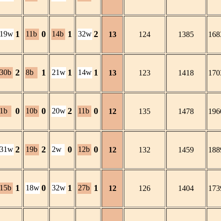
1
0
1
2
19w
11b
14b
32w
13
124
1385
168
2
1
1
1
30b
8b
21w
14w
13
123
1418
170
0
0
2
0
1b
10b
20w
11b
12
135
1478
196
2
2
0
0
31w
19b
2w
12b
12
132
1459
188
1
0
1
1
15b
18w
32w
27b
12
126
1404
173