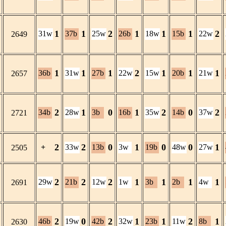
1
1
2
1
1
1
2
31w
37b
25w
26b
18w
15b
22w
2649
1
1
1
2
1
1
1
36b
31w
27b
22w
15w
20b
21w
2657
2
1
0
1
2
0
2
34b
28w
3b
16b
35w
14b
37w
2721
2
2
0
1
0
0
1
+
33w
13b
3w
19b
48w
27w
2505
2
2
2
1
1
1
1
29w
21b
12w
1w
3b
2b
4w
2691
2
0
2
1
1
2
1
46b
19w
42b
32w
23b
11w
8b
2630