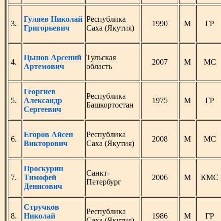
Гуляев Николай
Республика
3.
1990
М
ГР
Григорьевич
Саха (Якутия)
Цынов Арсений
Тульская
4.
2007
М
МС
Артемович
область
Георгиев
Республика
5.
Александр
1975
М
ГР
Башкортостан
Сергеевич
Егоров Айсен
Республика
6.
2008
М
МС
Викторович
Саха (Якутия)
Проскурин
Санкт-
7.
Тимофей
2006
М
КМС
Петербург
Денисович
Стручков
Республика
8.
Николай
1986
М
ГР
Саха (Якутия)