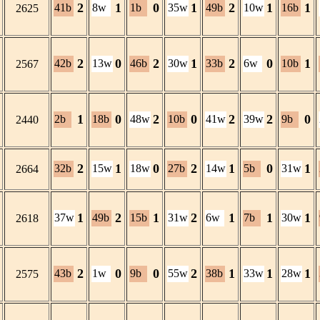
2
1
0
1
2
1
1
41b
8w
1b
35w
49b
10w
16b
2625
2
0
2
1
2
0
1
42b
13w
46b
30w
33b
6w
10b
2567
1
0
2
0
2
2
0
2b
18b
48w
10b
41w
39w
9b
2440
2
1
0
2
1
0
1
32b
15w
18w
27b
14w
5b
31w
2664
1
2
1
2
1
1
1
37w
49b
15b
31w
6w
7b
30w
2618
2
0
0
2
1
1
1
43b
1w
9b
55w
38b
33w
28w
2575