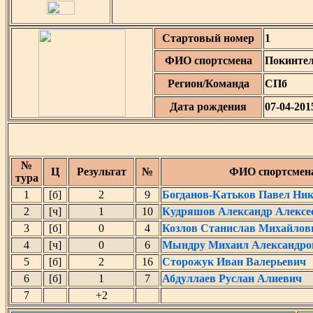
Стартовый номер
1
ФИО спортсмена
Покинте
Регион/Команда
СПб
Дата рождения
07-04-201
№
Ц
Результат
№
ФИО спортсмен
тура
1
[б]
2
9
Богданов-Катьков Павел Ни
2
[ч]
1
10
Кудряшов Александр Алексе
3
[б]
0
4
Козлов Станислав Михайлов
4
[ч]
0
6
Мындру Михаил Александро
5
[б]
2
16
Сторожук Иван Валерьевич
6
[б]
1
7
Абдуллаев Руслан Алиевич
7
+2