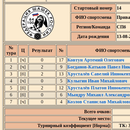
Стартовый номер
14
ФИО спортсмена
Прива
Регион/Команда
СПб
Дата рождения
13-08-
№
Ц
Результат
№
ФИО спортсмен
тура
1
[ч]
0
17
Ковтун Артемий Олегович
2
[ч]
2
9
Богданов-Катьков Павел Ни
3
[б]
2
13
Хрусталёв Савелий Иннокен
4
[ч]
0
5
Кулыгин Иван Михайлович
5
[б]
2
12
Хрусталёв Платон Иннокент
6
[б]
0
6
Мындру Михаил Александро
7
[ч]
0
4
Козлов Станислав Михайлов
Всего очков:
Текущее место:
Турнирный коэффициент [Норма]:
ТК: 3