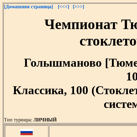
[Домашняя страница]
[<<<]
[>>>]
Чемпионат Тю
стоклет
Голышманово [Тюменс
10
Классика, 100 (Стокл
систем
Тип турнира:
ЛИЧНЫЙ