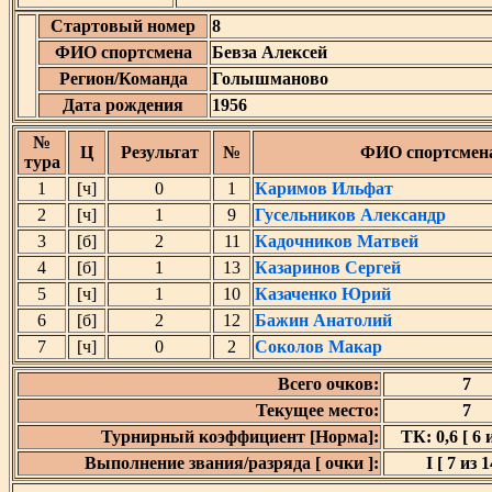
Стартовый номер
8
ФИО спортсмена
Бевза Алексей
Регион/Команда
Голышманово
Дата рождения
1956
№
Ц
Результат
№
ФИО спортсмен
тура
1
[ч]
0
1
Каримов Ильфат
2
[ч]
1
9
Гусельников Александр
3
[б]
2
11
Кадочников Матвей
4
[б]
1
13
Казаринов Сергей
5
[ч]
1
10
Казаченко Юрий
6
[б]
2
12
Бажин Анатолий
7
[ч]
0
2
Соколов Макар
Всего очков:
7
Текущее место:
7
Турнирный коэффициент [Норма]:
ТК: 0,6 [ 6 и
Выполнение звания/разряда [ очки ]:
I [ 7 из 1