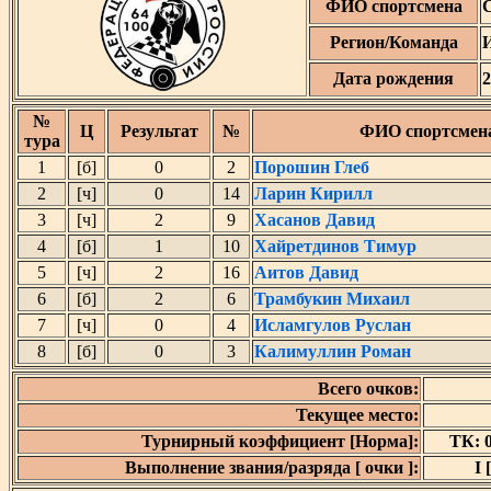
ФИО спортсмена
Регион/Команда
Дата рождения
2
№
Ц
Результат
№
ФИО спортсмен
тура
1
[б]
0
2
Порошин Глеб
2
[ч]
0
14
Ларин Кирилл
3
[ч]
2
9
Хасанов Давид
4
[б]
1
10
Хайретдинов Тимур
5
[ч]
2
16
Аитов Давид
6
[б]
2
6
Трамбукин Михаил
7
[ч]
0
4
Исламгулов Руслан
8
[б]
0
3
Калимуллин Роман
Всего очков:
Текущее место:
Турнирный коэффициент [Норма]:
ТК: 0
Выполнение звания/разряда [ очки ]:
I 