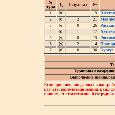
№
Ц
Результат
№
тура
1
[ч]
1
19
Шестак
2
[б]
2
21
Мавлют
3
[ч]
0
26
Расска
4
[б]
1
17
Ахтямо
5
[ч]
0
15
Россих
6
[ч]
2
14
Прохор
7
[б]
0
30
Кургуз
Те
Турнирный коэффици
Выполнение звания/разр
Если при внесении данных в настрой
расчеты выполнения званий, разрядо
принимает ответственный сотрудник