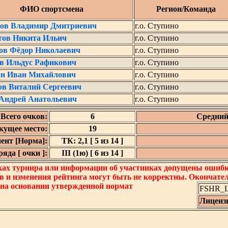
ФИО спортсмена
Регион/Команда
ов Владимир Дмитриевич
г.о. Ступино
ов Никита Ильич
г.о. Ступино
зов Фёдор Николаевич
г.о. Ступино
в Ильдус Рафикович
г.о. Ступино
ин Иван Михайлович
г.о. Ступино
ов Виталий Сергеевич
г.о. Ступино
 Андрей Анатольевич
г.о. Ступино
Всего очков:
6
Средний
кущее место:
19
ент [Норма]:
ТК: 2,1 [ 5 из 14 ]
яда [ очки ]:
III (1ю) [ 6 из 14 ]
ках турнира или информации об участниках допущены ошибки
в и изменения рейтинга могут быть не корректны. Окончате
 на основании утвержденной нормат
FSHR_Lo
Лиценз