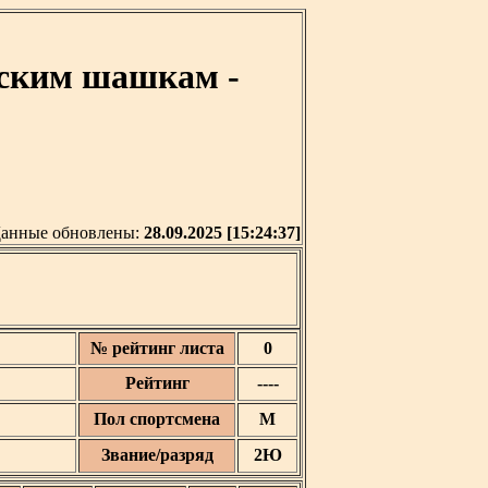
сским шашкам -
анные обновлены:
28.09.2025 [15:24:37]
№ рейтинг листа
0
Рейтинг
----
Пол спортсмена
М
Звание/разряд
2Ю