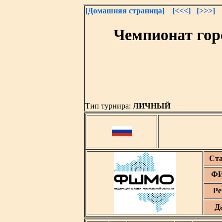
[Домашняя страница]
[<<<]
[>>>]
Чемпионат гор
Тип турнира:
ЛИЧНЫЙ
Ст
ФИ
Ре
Д