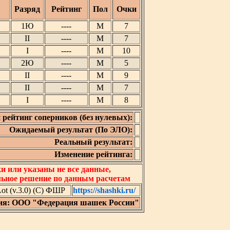
Разряд
Рейтинг
Пол
Очки
1Ю
----
М
7
II
----
М
7
I
----
М
10
2Ю
----
М
5
II
----
М
9
II
----
М
7
I
----
М
8
 рейтинг соперников (без нулевых):
Ожидаемый результат (По ЭЛО):
Реальный результат:
Изменение рейтинга:
 или указаны не все данные,
льное решение по данным расчетам
t (v.3.0) (C) ФШР
https://shashki.ru/
ия: ООО "Федерация шашек России"