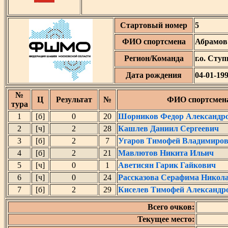
Стартовый номер
5
ФИО спортсмена
Абрамов
Регион/Команда
г.о. Сту
Дата рождения
04-01-19
№
Ц
Результат
№
ФИО спортсмен
тура
1
[б]
0
20
Шорников Федор Александр
2
[ч]
2
28
Кашлев Даниил Сергеевич
3
[б]
2
7
Угаров Тимофей Владимиро
4
[б]
2
21
Мавлютов Никита Ильич
5
[ч]
0
1
Аветисян Гарик Гайкович
6
[ч]
0
24
Рассказова Серафима Никол
7
[б]
2
29
Киселев Тимофей Александр
Всего очков:
Текущее место: