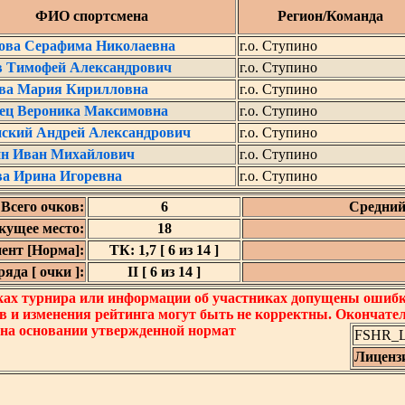
ФИО спортсмена
Регион/Команда
зова Серафима Николаевна
г.о. Ступино
в Тимофей Александрович
г.о. Ступино
ва Мария Кирилловна
г.о. Ступино
ец Вероника Максимовна
г.о. Ступино
ский Андрей Александрович
г.о. Ступино
ин Иван Михайлович
г.о. Ступино
ва Ирина Игоревна
г.о. Ступино
Всего очков:
6
Средний
кущее место:
18
ент [Норма]:
ТК: 1,7 [ 6 из 14 ]
яда [ очки ]:
II [ 6 из 14 ]
ках турнира или информации об участниках допущены ошибки
в и изменения рейтинга могут быть не корректны. Окончате
 на основании утвержденной нормат
FSHR_Lo
Лиценз