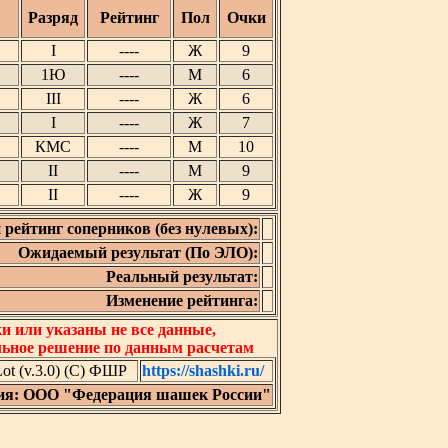
Разряд
Рейтинг
Пол
Очки
I
----
Ж
9
1Ю
----
М
6
III
----
Ж
6
I
----
Ж
7
КМС
----
М
10
II
----
М
9
II
----
Ж
9
 рейтинг соперников (без нулевых):
Ожидаемый результат (По ЭЛО):
Реальный результат:
Изменение рейтинга:
 или указаны не все данные,
льное решение по данным расчетам
t (v.3.0) (C) ФШР
https://shashki.ru/
ия: ООО "Федерация шашек России"