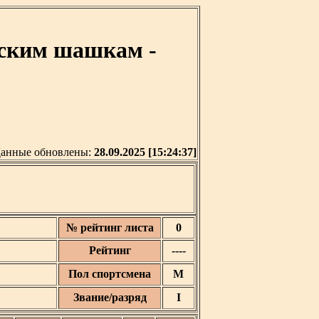
сским шашкам -
анные обновлены:
28.09.2025 [15:24:37]
№ рейтинг листа
0
Рейтинг
----
Пол спортсмена
М
Звание/разряд
I