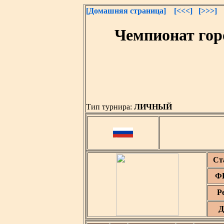
[Домашняя страница]
[<<<]
[>>>]
Чемпионат гор
Тип турнира:
ЛИЧНЫЙ
Ст
ФИ
Р
Д