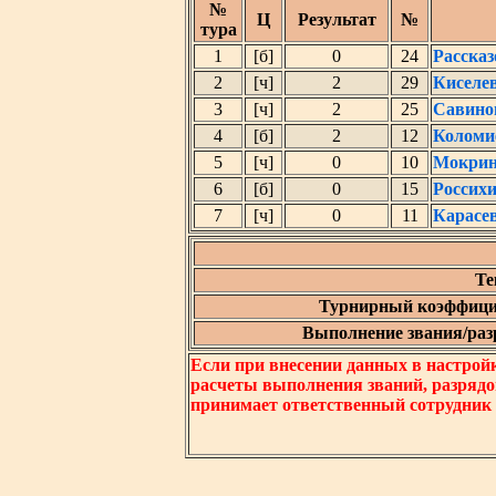
№
Ц
Результат
№
тура
1
[б]
0
24
Расска
2
[ч]
2
29
Киселе
3
[ч]
2
25
Савино
4
[б]
2
12
Коломи
5
[ч]
0
10
Мокрин
6
[б]
0
15
Россих
7
[ч]
0
11
Карасе
Те
Турнирный коэффици
Выполнение звания/разр
Если при внесении данных в настрой
расчеты выполнения званий, разрядо
принимает ответственный сотрудник