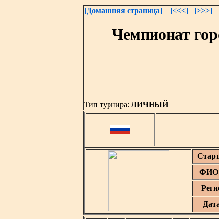
[Домашняя страница]
[<<<]
[>>>]
Чемпионат гор
Тип турнира:
ЛИЧНЫЙ
Старт
ФИО 
Реги
Дат