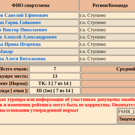
ФИО спортсмена
Регион/Команда
ов Савелий Ефимович
г.о. Ступино
ян Гарик Гайкович
г.о. Ступино
в Виктор Николаевич
г.о. Ступино
в Алексей Александрович
г.о. Ступино
ва Ирина Игоревна
г.о. Ступино
Макар
г.о. Ступино
ва Алеся Витальевна
г.о. Ступино
Всего очков:
7
Средний
кущее место:
13
ент [Норма]:
ТК: 3 [ 7 из 14 ]
яда [ очки ]:
III (1ю) [ 7 из 14 ]
ках турнира или информации об участниках допущены ошибки
в и изменения рейтинга могут быть не корректны. Окончате
 на основании утвержденной нормат
FSHR_Lo
Лиценз