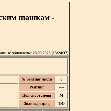
сским шашкам -
анные обновлены:
28.09.2025 [15:24:37]
№ рейтинг листа
0
Рейтинг
----
Пол спортсмена
М
Звание/разряд
1Ю