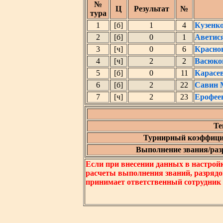
№
Ц
Результат
№
тура
1
[б]
1
4
Кузенк
2
[б]
0
1
Аветис
3
[ч]
0
6
Красно
4
[ч]
2
2
Васюко
5
[б]
0
11
Карасе
6
[б]
2
22
Савин 
7
[ч]
2
23
Ерофее
Те
Турнирный коэффици
Выполнение звания/разр
Если при внесении данных в настрой
расчеты выполнения званий, разрядо
принимает ответственный сотрудник