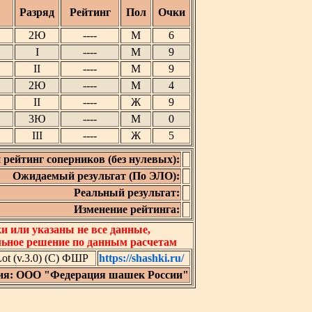
Разряд
Рейтинг
Пол
Очки
2Ю
----
М
6
I
----
М
9
II
----
М
9
2Ю
----
М
4
II
----
Ж
9
3Ю
----
М
0
III
----
Ж
5
 рейтинг соперников (без нулевых):
Ожидаемый результат (По ЭЛО):
Реальный результат:
Изменение рейтинга:
 или указаны не все данные,
льное решение по данным расчетам
t (v.3.0) (C) ФШР
https://shashki.ru/
ия: ООО "Федерация шашек России"