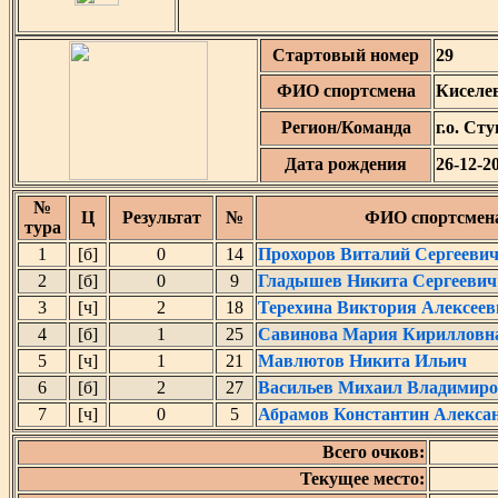
Стартовый номер
29
ФИО спортсмена
Киселе
Регион/Команда
г.о. Ст
Дата рождения
26-12-2
№
Ц
Результат
№
ФИО спортсмен
тура
1
[б]
0
14
Прохоров Виталий Сергееви
2
[б]
0
9
Гладышев Никита Сергеевич
3
[ч]
2
18
Терехина Виктория Алексеев
4
[б]
1
25
Савинова Мария Кирилловн
5
[ч]
1
21
Мавлютов Никита Ильич
6
[б]
2
27
Васильев Михаил Владимир
7
[ч]
0
5
Абрамов Константин Алекса
Всего очков:
Текущее место: