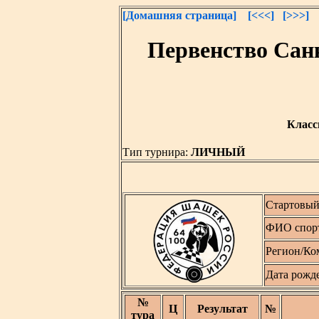
[Домашняя страница]
[<<<]
[>>>]
Первенство Сан
Класс
Тип турнира:
ЛИЧНЫЙ
Стартовый
ФИО спор
Регион/Ко
Дата рожд
№
Ц
Результат
№
тура