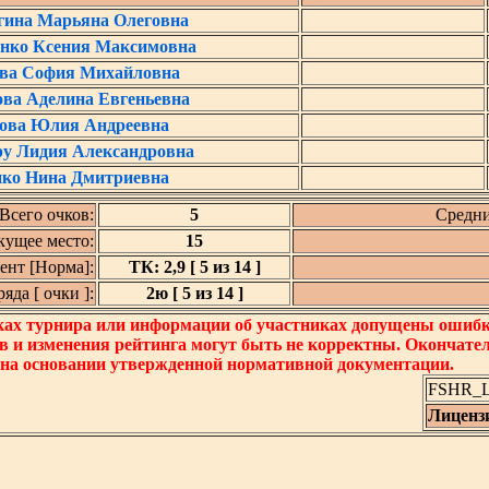
ина Марьяна Олеговна
енко Ксения Максимовна
ва София Михайловна
ва Аделина Евгеньевна
ова Юлия Андреевна
у Лидия Александровна
нко Нина Дмитриевна
Всего очков:
5
Средни
кущее место:
15
нт [Норма]:
ТК: 2,9 [ 5 из 14 ]
да [ очки ]:
2ю [ 5 из 14 ]
ках турнира или информации об участниках допущены ошибки
в и изменения рейтинга могут быть не корректны. Окончате
 на основании утвержденной нормативной документации.
FSHR_Lo
Лиценз