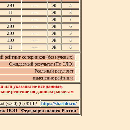
2Ю
----
Ж
4
II
----
Ж
8
I
----
Ж
7
2Ю
----
Ж
6
2Ю
----
Ж
3
1Ю
----
Ж
8
II
----
Ж
8
й рейтинг соперников (без нулевых):
Ожидаемый результат (По ЭЛО):
Реальный результат:
изменение рейтинга:
 или указаны не все данные,
льное решение по данным расчетам
t (v.2.0) (C) ФШР
https://shashki.ru/
ия: ООО "Федерация шашек России"