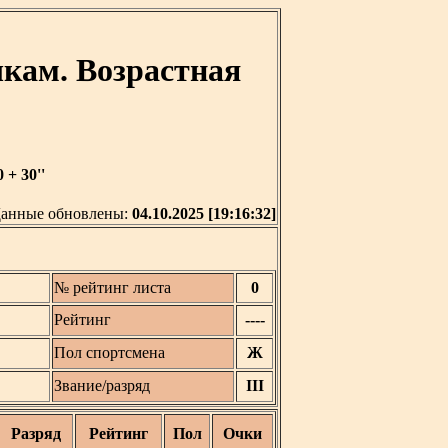
кам. Возрастная
+ 30''
анные обновлены:
04.10.2025 [19:16:32]
№ рейтинг листа
0
Рейтинг
----
Пол спортсмена
Ж
Звание/разряд
III
Разряд
Рейтинг
Пол
Очки