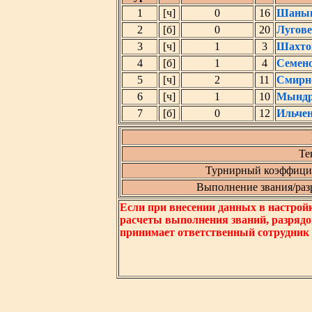
1
[ч]
0
16
Шаныг
2
[б]
0
20
Лугов
3
[ч]
1
3
Шахто
4
[б]
1
4
Семено
5
[ч]
2
11
Смирн
6
[ч]
1
10
Мындр
7
[б]
0
12
Ильче
Те
Турнирный коэффицие
Выполнение звания/разря
Если при внесении данных в настрой
расчеты выполнения званий, разрядо
принимает ответственный сотрудник