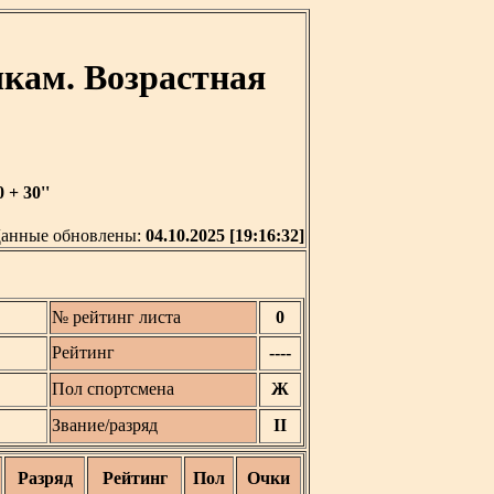
кам. Возрастная
+ 30''
анные обновлены:
04.10.2025 [19:16:32]
№ рейтинг листа
0
Рейтинг
----
Пол спортсмена
Ж
Звание/разряд
II
Разряд
Рейтинг
Пол
Очки