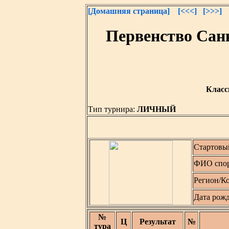
[Домашняя страница]
[<<<]
[>>>]
Первенство Сан
Класс
Тип турнира:
ЛИЧНЫЙ
Стартовы
ФИО спор
Регион/К
Дата рож
№
Ц
Результат
№
тура