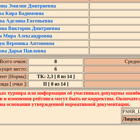
на Эмилия Дмитриевна
ва Кира Вадимовна
ва Аделина Евгеньевна
ина Виктория Дмитриевна
а Мира Александровна
ук Вероника Антоновна
ова Дарья Павловна
Всего очков:
8
Средни
кущее место:
6
нт [Норма]:
ТК: 2,3 [ 8 из 14 ]
да [ очки ]:
II [ 8 из 14 ]
ках турнира или информации об участниках допущены ошибки
в и изменения рейтинга могут быть не корректны. Окончате
 на основании утвержденной нормативной документации.
FSHR_Lo
Лиценз