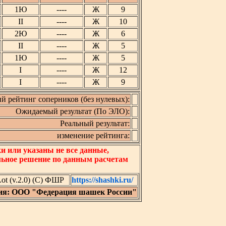
1Ю
----
Ж
9
II
----
Ж
10
2Ю
----
Ж
6
II
----
Ж
5
1Ю
----
Ж
5
I
----
Ж
12
I
----
Ж
9
й рейтинг соперников (без нулевых):
Ожидаемый результат (По ЭЛО):
Реальный результат:
изменение рейтинга:
 или указаны не все данные,
льное решение по данным расчетам
t (v.2.0) (C) ФШР
https://shashki.ru/
ия: ООО "Федерация шашек России"