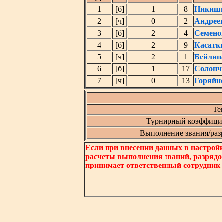
1
[б]
1
8
Никиши
2
[ч]
0
2
Андрее
3
[б]
2
4
Семено
4
[б]
2
9
Касатк
5
[ч]
2
1
Бейлин
6
[б]
1
17
Солонч
7
[ч]
0
13
Горяйн
Те
Турнирный коэффицие
Выполнение звания/разря
Если при внесении данных в настрой
расчеты выполнения званий, разрядо
принимает ответственный сотрудник